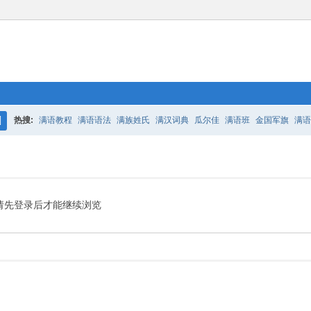
热搜:
满语教程
满语语法
满族姓氏
满汉词典
瓜尔佳
满语班
金国军旗
满语
搜
百二老人语录
凤城
满汉词典
索
请先登录后才能继续浏览