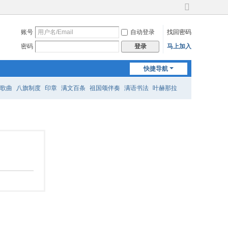
切
换
账号
自动登录
找回密码
到
宽
密码
马上加入
登录
版
快捷导航
歌曲
八旗制度
印章
满文百条
祖国颂伴奏
满语书法
叶赫那拉