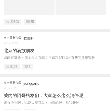
22898
55
点击重新加载
赵啁翔
2012-7-20
北京的满族朋友
请问有满族的朋友在北京吗？？请跟我联系~有些问题想请教
5196
8
点击重新加载
yonggartu
2012-5-21
关内的阿哥格格们，大家怎么这么消停呢
来报个到吧，说说大家都是关内哪的吧，从我开始！