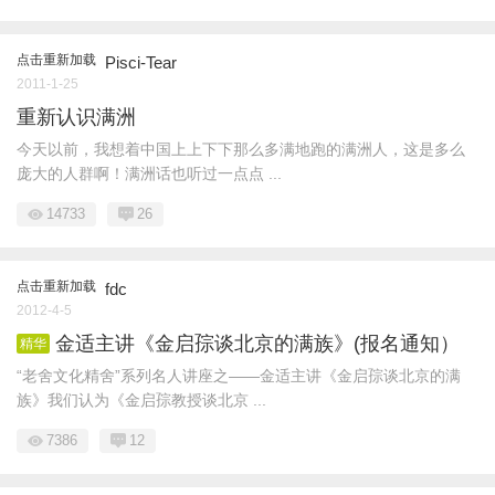
点击重新加载
Pisci-Tear
2011-1-25
重新认识满洲
今天以前，我想着中国上上下下那么多满地跑的满洲人，这是多么
庞大的人群啊！满洲话也听过一点点 ...
14733
26
点击重新加载
fdc
2012-4-5
金适主讲《金启孮谈北京的满族》(报名通知）
精华
“老舍文化精舍”系列名人讲座之——金适主讲《金启孮谈北京的满
族》我们认为《金启孮教授谈北京 ...
7386
12