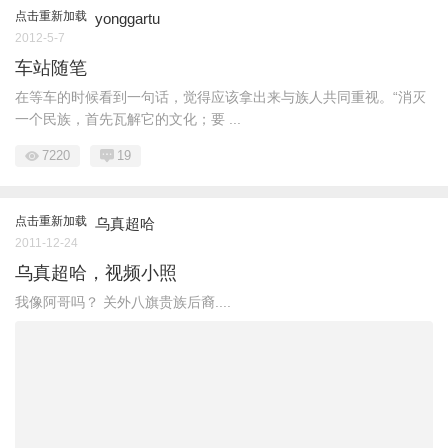
点击重新加载
yonggartu
2012-5-7
车站随笔
在等车的时候看到一句话，觉得应该拿出来与族人共同重视。“消灭
一个民族，首先瓦解它的文化；要 ...
7220
19
点击重新加载
乌真超哈
2011-12-24
乌真超哈，视频小照
我像阿哥吗？ 关外八旗贵族后裔....