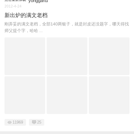
yonggartu
2012-4-24
新出炉的满文老档
刚弄妥的满文老档，全部140两银子，就是封皮还没题字，哪天得找
师父提个字，哈哈 ...
11969
25