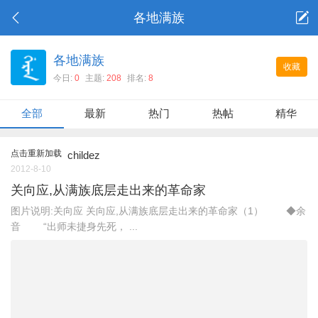
各地满族
各地满族
收藏
今日:
0
主题:
208
排名:
8
全部
最新
热门
热帖
精华
点击重新加载
childez
2012-8-10
关向应,从满族底层走出来的革命家
图片说明:关向应 关向应,从满族底层走出来的革命家（1） ◆余
音 “出师未捷身先死， ...