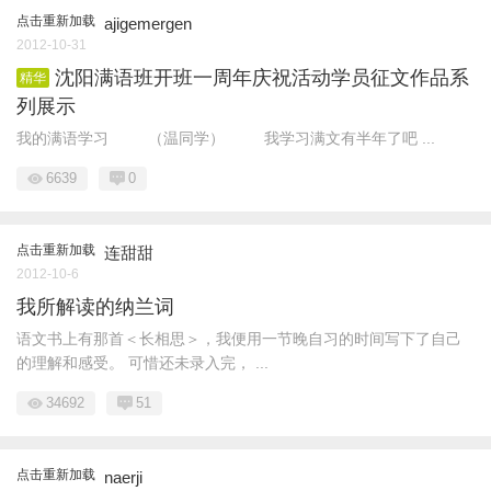
点击重新加载
ajigemergen
2012-10-31
沈阳满语班开班一周年庆祝活动学员征文作品系
精华
列展示
我的满语学习 （温同学） 我学习满文有半年了吧 ...
6639
0
点击重新加载
连甜甜
2012-10-6
我所解读的纳兰词
语文书上有那首＜长相思＞，我便用一节晚自习的时间写下了自己
的理解和感受。 可惜还未录入完， ...
34692
51
点击重新加载
naerji