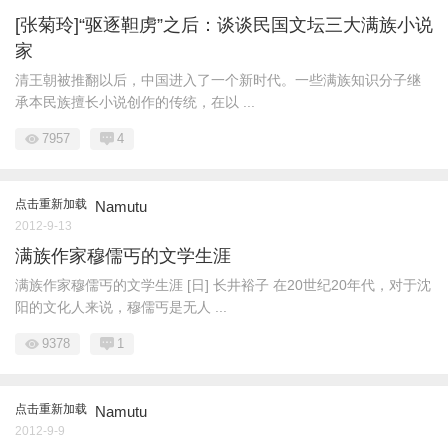
[张菊玲]“驱逐靼虏”之后：谈谈民国文坛三大满族小说
家
清王朝被推翻以后，中国进入了一个新时代。一些满族知识分子继
承本民族擅长小说创作的传统，在以 ...
7957
4
点击重新加载
Namutu
2012-9-13
满族作家穆儒丐的文学生涯
满族作家穆儒丐的文学生涯 [日] 长井裕子 在20世纪20年代，对于沈
阳的文化人来说，穆儒丐是无人 ...
9378
1
点击重新加载
Namutu
2012-9-9