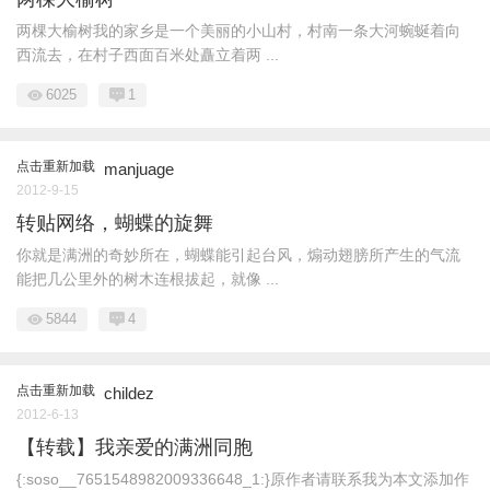
两棵大榆树我的家乡是一个美丽的小山村，村南一条大河蜿蜒着向
西流去，在村子西面百米处矗立着两 ...
6025
1
点击重新加载
manjuage
2012-9-15
转贴网络，蝴蝶的旋舞
你就是满洲的奇妙所在，蝴蝶能引起台风，煽动翅膀所产生的气流
能把几公里外的树木连根拔起，就像 ...
5844
4
点击重新加载
childez
2012-6-13
【转载】我亲爱的满洲同胞
{:soso__7651548982009336648_1:}原作者请联系我为本文添加作