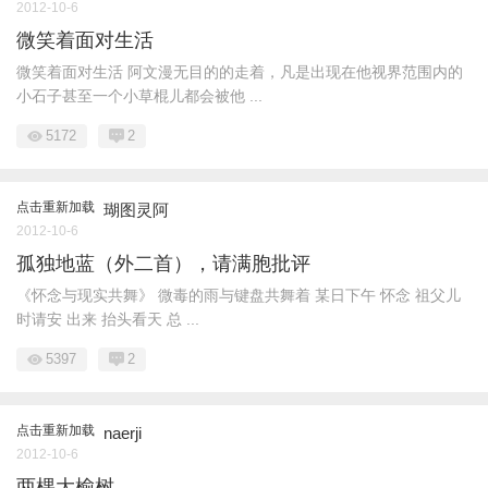
2012-10-6
微笑着面对生活
微笑着面对生活 阿文漫无目的的走着，凡是出现在他视界范围内的
小石子甚至一个小草棍儿都会被他 ...
5172
2
点击重新加载
瑚图灵阿
2012-10-6
孤独地蓝（外二首），请满胞批评
《怀念与现实共舞》 微毒的雨与键盘共舞着 某日下午 怀念 祖父儿
时请安 出来 抬头看天 总 ...
5397
2
点击重新加载
naerji
2012-10-6
两棵大榆树