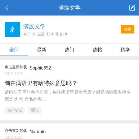
满族文学
满族文学
收藏
今日:
0
主题:
113
排名:
9
全部
最新
热门
热帖
精华
点击重新加载
Sophie692
2012-12-7
甸在满语里有啥特殊意思吗？
请问坛子里的各位前辈，甸在满语里是啥意思？感觉满洲很多地名
都是以 甸 命名的呢 ...
7942
6
点击重新加载
Namutu
2012-12-2