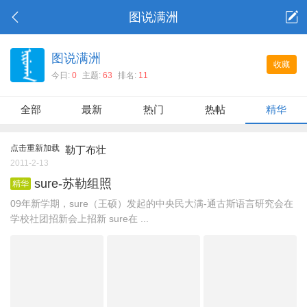
图说满洲
图说满洲
收藏
今日:
0
主题:
63
排名:
11
全部
最新
热门
热帖
精华
点击重新加载
勒丁布壮
2011-2-13
sure-苏勒组照
精华
09年新学期，sure（王硕）发起的中央民大满-通古斯语言研究会在
学校社团招新会上招新 sure在 ...