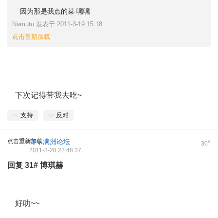
因为那是我点的菜 嘿嘿
Namutu 发表于 2011-3-19 15:18
点击重新加载
下次记得带我去吃~
支持
反对
点击重新加载
青年满洲论坛
#
30
2011-3-20 22:48:37
回复
31#
博琪赫
好叻~~