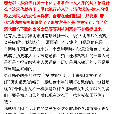
志哥哦，麻烦去百度一下萨，看看台上女人穿的马面裙是什
么？这宋代就有了，明代流行起来了，清代汉族--旗人习惯
称之为民人的女性照样穿。合着在他们眼里，只要跟“清
代”沾边的东西都得烧了？那故宫是不是也得拆了，自己穿
清代服饰下载的太爷太奶等等列祖列宗是不是得挖出来。
还有人把这事跟明末济南屠城扯一块，说“大明湖底的冤魂
会答应吗”。我就想问，夏雨荷一个虚构的电视剧角色是一
个网络作家随便想出来的一个蹩脚网络小说意淫角色，怎么
就成了历史罪人了，按这逻辑，拍《还珠格格》的一票人马
是不是也得先给济南人民道歉，历史是用来铭记的，不是用
来当键盘武器的。
更让恶心的是那些“文字狱”式的批判。上来就扣“文化汉
奸”“历史虚无”的帽子，跟红色十年时期打右派似的。也就是
现在跟网民意见不一样就是汉奸？那当年反对文字狱的先贤
们，要是知道自己的后代现在这么干，棺材板都压不住了
吧？
我就纳了闷了，现在的网民怎么这么玻璃心？城市搞个创新