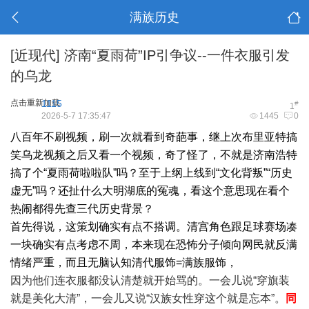
满族历史
[近现代]
济南“夏雨荷”IP引争议--一件衣服引发
的乌龙
点击重新加载
1115
#
1
2026-5-7 17:35:47
1445
0
八百年不刷视频，刷一次就看到奇葩事，继上次布里亚特搞
笑乌龙视频之后又看一个视频，奇了怪了，不就是济南浩特
搞了个“夏雨荷啦啦队”吗？至于上纲上线到“文化背叛”“历史
虚无”吗？还扯什么大明湖底的冤魂，看这个意思现在看个
热闹都得先查三代历史背景？
首先得说，这策划确实有点不搭调。清宫角色跟足球赛场凑
一块确实有点考虑不周，本来现在恐怖分子倾向网民就反满
情绪严重，而且无脑认知清代服饰=满族服饰，
因为他们连衣服都没认清楚就开始骂的。一会儿说“穿旗装
就是美化大清”，一会儿又说“汉族女性穿这个就是忘本”。
同