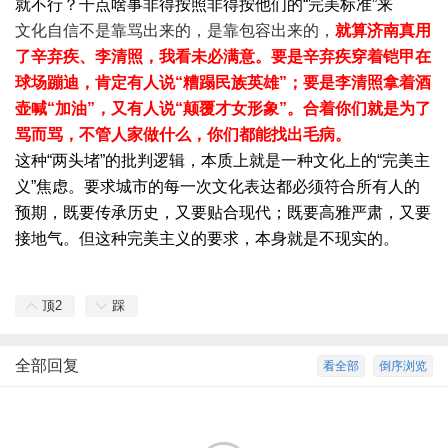
就不行？干点啥事非得按照非得按他们的“完美标准”来
文化自信不是靠骂出来的，是靠包容出来的，
就算济南真用
了辛弃疾、李清照，我看未必满意。要是辛弃疾穿着铠甲在
球场蹦迪，肯定有人说“糟蹋民族英雄”；要是李清照拿着酒
壶喊“加油”，又有人说“颠覆才女形象”。合着你们就是为了
骂而骂，不管人家做什么，你们都能找出毛病。
这种“两头堵”的批判逻辑，本质上就是一种文化上的“完美主
义”焦虑。要求城市的每一次文化表达都必须符合所有人的
预期，既要传承历史，又要贴合现代；既要高雅严肃，又要
接地气。但这种完美主义的要求，本身就是不现实的。
顶
2
踩
全部回复
看全部
倒序浏览