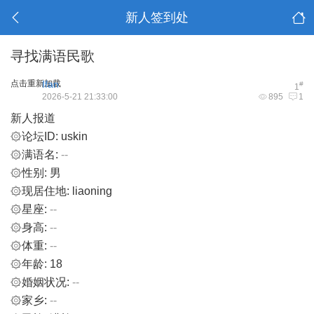
新人签到处
寻找满语民歌
点击重新加载
Ifan
#
1
2026-5-21 21:33:00
895
1
新人报道
۞论坛ID: uskin
۞满语名:
--
۞性别: 男
۞现居住地: liaoning
۞星座:
--
۞身高:
--
۞体重:
--
۞年龄: 18
۞婚姻状况:
--
۞家乡:
--