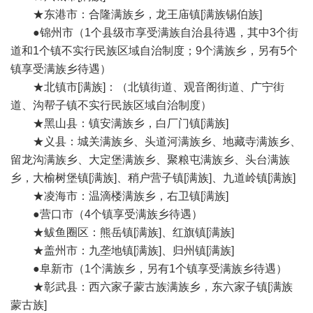
★东港市：合隆满族乡，龙王庙镇[满族锡伯族]
●锦州市（1个县级市享受满族自治县待遇，其中3个街
道和1个镇不实行民族区域自治制度；9个满族乡，另有5个
镇享受满族乡待遇）
★北镇市[满族]：（北镇街道、观音阁街道、广宁街
道、沟帮子镇不实行民族区域自治制度）
★黑山县：镇安满族乡，白厂门镇[满族]
★义县：城关满族乡、头道河满族乡、地藏寺满族乡、
留龙沟满族乡、大定堡满族乡、聚粮屯满族乡、头台满族
乡，大榆树堡镇[满族]、稍户营子镇[满族]、九道岭镇[满族]
★凌海市：温滴楼满族乡，右卫镇[满族]
●营口市（4个镇享受满族乡待遇）
★鲅鱼圈区：熊岳镇[满族]、红旗镇[满族]
★盖州市：九垄地镇[满族]、归州镇[满族]
●阜新市（1个满族乡，另有1个镇享受满族乡待遇）
★彰武县：西六家子蒙古族满族乡，东六家子镇[满族
蒙古族]