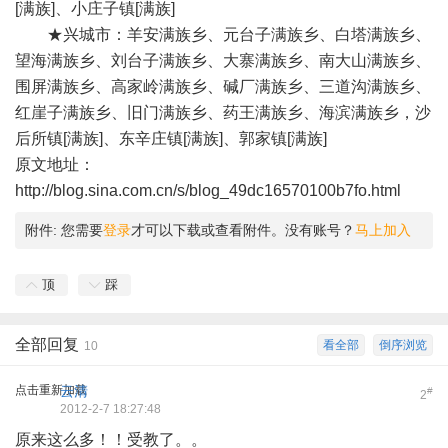
[满族]、小庄子镇[满族]
★兴城市：羊安满族乡、元台子满族乡、白塔满族乡、
望海满族乡、刘台子满族乡、大寨满族乡、南大山满族乡、
围屏满族乡、高家岭满族乡、碱厂满族乡、三道沟满族乡、
红崖子满族乡、旧门满族乡、药王满族乡、海滨满族乡，沙
后所镇[满族]、东辛庄镇[满族]、郭家镇[满族]
原文地址：
http://blog.sina.com.cn/s/blog_49dc16570100b7fo.html
附件:
您需要
登录
才可以下载或查看附件。没有账号？
马上加入
顶
踩
全部回复
看全部
倒序浏览
10
点击重新加载
云清
#
2
2012-2-7 18:27:48
原来这么多！！受教了。。