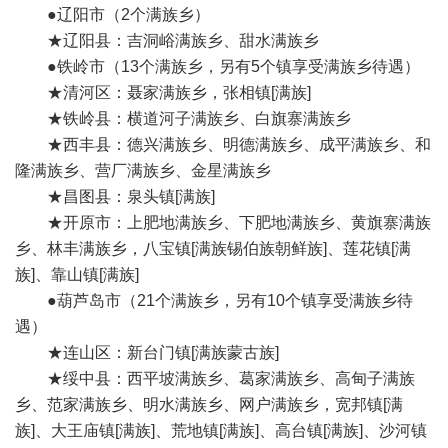
●辽阳市（2个满族乡）
★辽阳县：吉洞峪满族乡、甜水满族乡
●铁岭市（13个满族乡，另有5个镇享受满族乡待遇）
★清河区：聂家满族乡，张相镇[满族]
★铁岭县：横道河子满族乡、白旗寨满族乡
★西丰县：德兴满族乡、明德满族乡、成平满族乡、和
隆满族乡、营厂满族乡、金星满族乡
★昌图县：泉头镇[满族]
★开原市：上肥地满族乡、下肥地满族乡、黄旗寨满族
乡、林丰满族乡，八宝镇[满族锡伯族朝鲜族]、莲花镇[满
族]、靠山镇[满族]
●葫芦岛市（21个满族乡，另有10个镇享受满族乡待
遇）
★连山区：新台门镇[满族蒙古族]
★绥中县：西平坡满族乡、葛家满族乡、高甸子满族
乡、范家满族乡、明水满族乡、网户满族乡，宽邦镇[满
族]、大王庙镇[满族]、荒地镇[满族]、高台镇[满族]、沙河镇