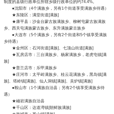
制度的县级行政单位所辖乡级行政单位的约74.4%。
●沈阳市（4个满族乡，另有1个街道享受满族乡待遇）
★东陵区：满堂街道[满族]
★康平县：沙金台蒙古族满族乡、柳树屯蒙古族满族
乡、西关屯满族蒙古族乡、东升满族蒙古族乡
●大连市（5个满族乡，另有2个街道和5个镇享受满族
乡待遇）
★金州区：石河街道[满族]、七顶山街道[满族]
★瓦房店市：三台满族乡、杨家满族乡，老虎屯镇[满
族]
★普兰店市：乐甲满族乡
★庄河市：太平岭满族乡、桂云花满族乡，黑岛镇[满
族]、塔岭镇[满族]、仙人洞镇[满族]、吴炉镇[满族]
●鞍山市（1个满族自治县；另有2个镇享受满族乡待
遇）
★岫岩满族自治县
★千山区：达道湾镇[朝鲜族满族]