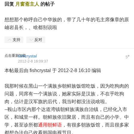
回复
月窗斋主人
的帖子
想想那个称呼自己中华族的，带了几十年的毛主席像章的原
岫岩县长，、啥都别说啦
支持
反对
点击重新加载
fishcrystal
#
5
2012-2-8 16:09:37
本帖最后由 fishcrystal 于 2012-2-8 16:10 编辑
我那时候在黑山一个满族乡朝鲜族饭馆吃饭，因为吃狗肉的
问题，同席有一个满族说，她家实际是汉族，不在乎吃狗
肉，估计是汉军旗的后代，我当时都没法说啥啦。
--鞍山市区内那个达道湾镇朝鲜族满族自治镇，已经化入市
区，和城里一样。朝鲜族依旧聚居，而且有自己的小学、中
学，甚至诊所都
通用朝鲜语
，有很多朝族饭馆，而且很多家
都想办法自己收看韩国电视节目。