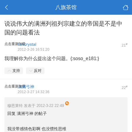
八旗茶馆
说说伟大的满洲列祖列宗建立的帝国是不是中
国的问题看法
点击重新加载
fishcrystal
#
21
2012-3-26 16:51:20
我理解你为什么提出这个问题。{:soso_e181:}
支持
反对
点击重新加载
满洲弓神
#
22
2012-3-27 14:32:36
穆恩莱特 发表于 2012-3-22 22:49
回复 满洲弓神 的帖子
我没带感情色彩啊 也没惯性思维