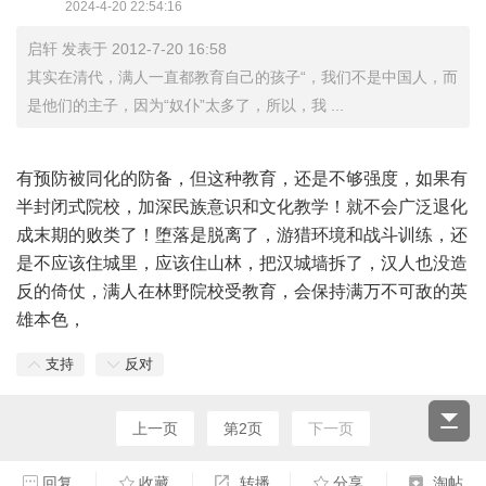
2024-4-20 22:54:16
启轩 发表于 2012-7-20 16:58
其实在清代，满人一直都教育自己的孩子“，我们不是中国人，而
是他们的主子，因为“奴仆”太多了，所以，我 ...
有预防被同化的防备，但这种教育，还是不够强度，如果有
半封闭式院校，加深民族意识和文化教学！就不会广泛退化
成末期的败类了！堕落是脱离了，游猎环境和战斗训练，还
是不应该住城里，应该住山林，把汉城墙拆了，汉人也没造
反的倚仗，满人在林野院校受教育，会保持满万不可敌的英
雄本色，
支持
反对
上一页
第2页
下一页
回复
收藏
转播
分享
淘帖