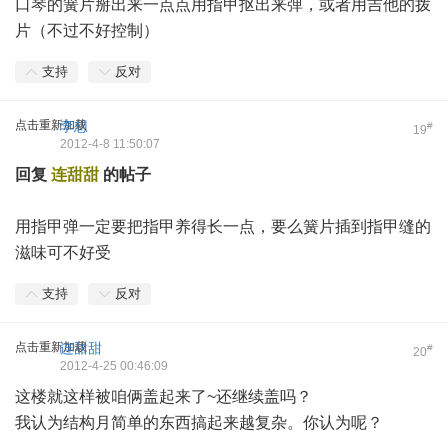
口琴的簧片掰出来一点点用指甲抠出来弹，或者用吉他的拨
片（不过不好控制）
支持
反对
点击重新加载
李想
#
19
2012-4-8 11:50:07
回复
连甜甜
的帖子
用指甲弹一定要把指甲养得长一点，要么簧片插到指甲缝的
滋味可不好受
支持
反对
点击重新加载
连甜甜
#
20
2012-4-25 00:46:09
这楼就这样被咱俩盖起来了~还继续盖吗？
我认为结构月简单的东西搞起来越复杂。你认为呢？