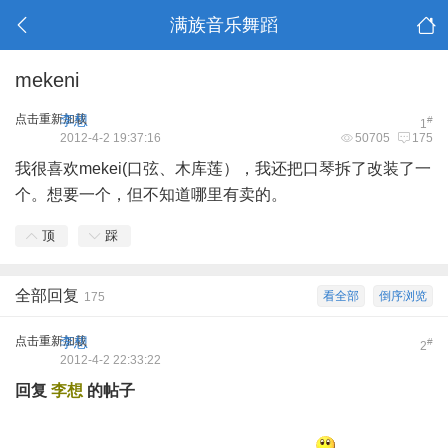
满族音乐舞蹈
mekeni
点击重新加载
李想
#
1
2012-4-2 19:37:16
50705
175
我很喜欢mekei(口弦、木库莲），我还把口琴拆了改装了一
个。想要一个，但不知道哪里有卖的。
顶
踩
全部回复
看全部
倒序浏览
175
点击重新加载
李想
#
2
2012-4-2 22:33:22
回复
李想
的帖子