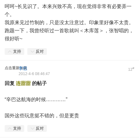
呵呵~长见识了。本来兴致不高，现在觉得非常有必要弄一
个。
我原来见过竹制的，只是没太注意过。印象里好像不太贵。
跑题一下，我曾经听过一首歌就叫＜木库莲＞，张智唱的，
很好听~
支持
反对
点击重新加载
李想
#
12
2012-4-6 08:46:47
回复
连甜甜
的帖子
“辛巴达航海的时候…………”
国外这些玩意挺不错的，但是更贵
支持
反对