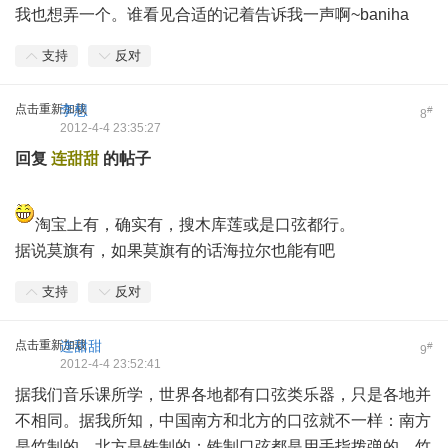
我也想弄一个。谁看见合适的记着告诉我一声啊~baniha
支持
反对
点击重新加载
李想
#
8
2012-4-4 23:35:27
回复
连甜甜
的帖子
淘宝上有，确实有，搜木库莲或是口弦都行。
据说莫旗有，如果莫旗有的话海拉尔也能有吧
支持
反对
点击重新加载
连甜甜
#
9
2012-4-4 23:52:41
据我们音乐课所学，世界各地都有口弦类乐器，只是各地并
不相同。据我所知，中国南方和北方的口弦就不一样：南方
是竹制的，北方是铁制的；铁制口弦都是用手指拨弹的，竹