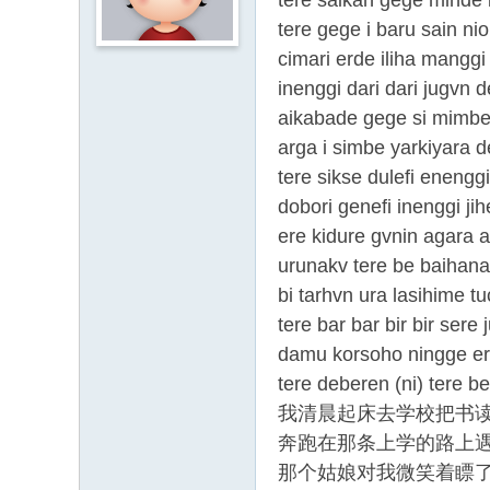
tere saikan gege minde 
tere gege i baru sain nio 
cimari erde iliha manggi
inenggi dari dari jugvn d
aikabade gege si mimbe 
arga i simbe yarkiyara
tere sikse dulefi enenggi
dobori genefi inenggi ji
ere kidure gvnin agara ad
urunakv tere be baihanaf
bi tarhvn ura lasihime t
tere bar bar bir bir sere
damu korsoho ningge ere
tere deberen (ni) tere be
我清晨起床去学校把书
奔跑在那条上学的路上
那个姑娘对我微笑着瞟