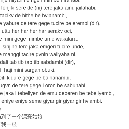
injemliyan i emgeri mimbe hirahabi,
fonjiki sere de (ni) tere jaka ainu jailahabi.
 tacikv de bithe be hvlanambi,
e yabure de tere gege tucire be erembi (dir).
uttu her har her har serakv oci,
 de mini gege mimbe ume wakalara.
 isinjihe tere jaka emgeri tucire unde,
he manggi tacire gvnin waliyaha ni.
ali tab tib tab tib sabdambi (dir),
i haji mini sargan obuki.
ucifi kidure gege be baihanambi,
 jugvn de tere gege i oron be sabuhabi,
 jaka i tebeliyen de emu deberen be tebeliyembi,
 eniye eniye seme giyar gir giyar gir hvlambi.
读
遇到了一个漂亮姑娘
了我一眼