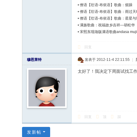
•
僚语【壮语-布依语】歌曲：烦躁
•
僚语【壮语-布依语】歌曲：雨过天
•
僚语【壮语-布依语】歌曲：星星与
•
满族歌曲：祝福故乡吉祥—胡松华
•
宋熙东现场版满语歌曲andasa muji
回复
穆恩莱特
发表于 2012-11-4 22:11:55
|
太好了！我决定下周面试找工作
回复
顶
踩
发新帖