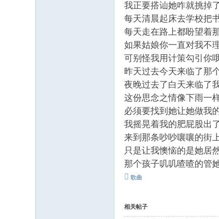
我正要搭讪她咋就挑掉
每天清晨起床去学校把
每天走在路上都盼望着
如果姑娘你一直对我不
可别怪我用计策勾引你
昨天过去今天来临了那
夜晚过去了白天来临了
这份思念之情像下雨一
必须要找到她让她做我
我摇晃着我的肥屁股出
来到那条吵吵嚷嚷的街
只是让我懊恼的是她居
那个孩子叽叽喳喳的管
歌曲
相关帖子