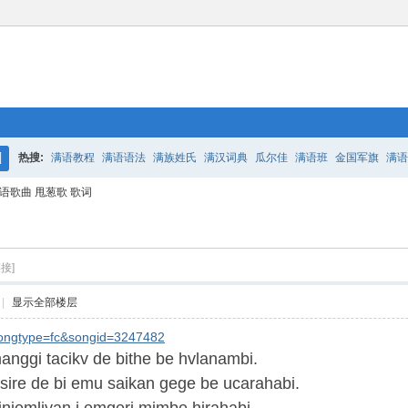
热搜:
满语教程
满语语法
满族姓氏
满汉词典
瓜尔佳
满语班
金国军旗
满语
搜
语歌曲 甩葱歌 歌词
百二老人语录
凤城
满汉词典
索
接]
|
显示全部楼层
f?songtype=fc&songid=3247482
 manggi tacikv de bithe be hvlanambi.
ksire de bi emu saikan gege be ucarahabi.