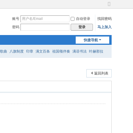
切
换
账号
自动登录
找回密码
到
宽
密码
马上加入
登录
版
快捷导航
歌曲
八旗制度
印章
满文百条
祖国颂伴奏
满语书法
叶赫那拉
返回列表