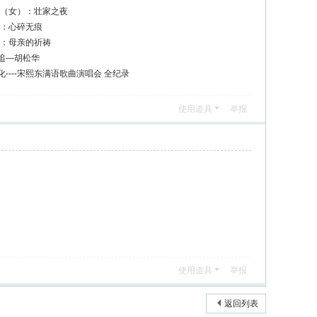
曲（女）：壮家之夜
曲：心碎无痕
曲：母亲的祈祷
追—胡松华
----宋熙东满语歌曲演唱会 全纪录
使用道具
举报
使用道具
举报
返回列表