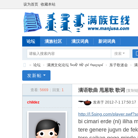
设为首页
收藏本站
论坛
满族社区
满汉词典
新词词典
搜索
»
论坛
›
满洲文化论坛 ᠮᠠᠨᠵᡠ ᡧᡠ ᠸᡝᠨ ᡴᡡᠸᠠᡵᠠᠨ
›
东子歌迷会
›
满
满
发新帖
族
满语歌曲 甩葱歌 歌词
查看:
5669
|
回复:
1
[复制链
在
线
childez
发表于 2012-7-1 17:50:17
http://l.5sing.com/player.sw
bi cimari erde (ni) iliha
tere genere jugvn de fe