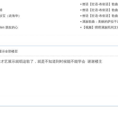
•
僚语【壮语-布依语】歌
晴
•
僚语【壮语-布依语】歌
珍宝（农海华）
•
僚语【壮语-布依语】歌
•
满族歌曲：美丽的萨拉干
len 朋友的心
•
【视频】唠唠满族民间文化
显示全部楼层
才艺展示就唱这歌了，就是不知道到时候能不能学会 谢谢楼主