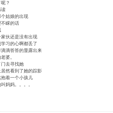
了呢？
书读
那个姑娘的出现
理不睬的话
哦
个家伙还是没有出现
我学习的心啊都丢了
样滴滴答答的显露出来
的老婆。
了门去寻找她
上居然看到了她的踪影
然抱着一个小孩儿
她叫妈妈。。。。