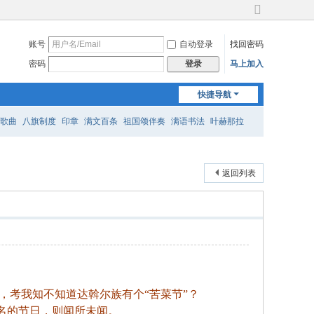
切
换
账号
自动登录
找回密码
到
宽
密码
马上加入
登录
版
快捷导航
歌曲
八旗制度
印章
满文百条
祖国颂伴奏
满语书法
叶赫那拉
返回列表
考我知不知道达斡尔族有个“苦菜节”？
名的节日，则闻所未闻。