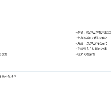
•
探秘：努尔哈赤在汗王宫
•
女真族群的起源与形成
•
海姓：舒尔哈齐的后代
•
完颜崇实在沈阳的故事
的设置
•
往来词在蒙古
显示全部楼层