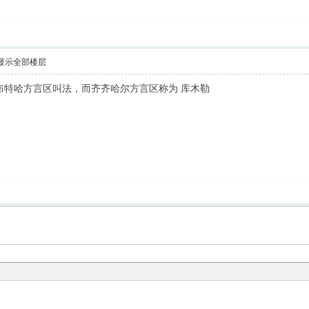
显示全部楼层
布特哈方言区叫法，而齐齐哈尔方言区称为 库木勒