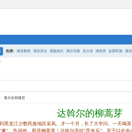
热搜:
满语教程
满语语法
满族姓氏
满汉词典
瓜尔佳
满语班
金国军旗
满语
搜
芽
百二老人语录
凤城
满汉词典
索
|
显示全部楼层
达斡尔的柳蒿芽
黑龙江少数民族地区采风。才一个月，长了大学问。一天喝茶，
爹”。告诉他，那是柳蒿芽！达斡尔语叫“昆米乐”。至于以此命