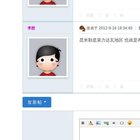
回复
顶
踩
李想
发表于 2012-9-16 18:34:40
|
昆米勒是莫力达瓦地区 也就是
回复
顶
踩
发新帖