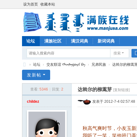
设为首页
收藏本站
论坛
满族社区
满汉词典
新词词典
搜索
»
论坛
›
交友联谊 ᡥᠠᠵᡳᠯᠠᠨᡩᡠᡵᡝ ᠪᠠ
›
兄弟民族
›
达斡尔的柳蒿
满
发新帖
族
达斡尔的柳蒿芽
查看:
5346
|
回复:
2
[复制链接]
在
线
childez
发表于 2012-7-4 02:57:48
秋高气爽时节，小友玉新到
我听了一笑，笑他班门弄“