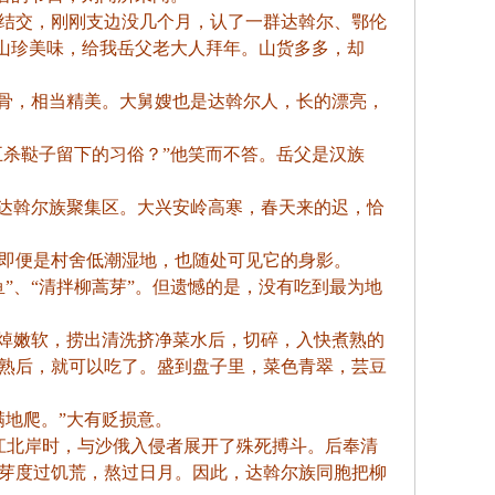
喜结交，刚刚支边没几个月，认了一群达斡尔、鄂伦
着山珍美味，给我岳父老大人拜年。山货多多，却
骨，相当精美。大舅嫂也是达斡尔人，长的漂亮，
五杀鞑子留下的习俗？”他笑而不答。岳父是汉族
达斡尔族聚集区。大兴安岭高寒，春天来的迟，恰
即便是村舍低潮湿地，也随处可见它的身影。
”、“清拌柳蒿芽”。但遗憾的是，没有吃到最为地
焯嫩软，捞出清洗挤净菜水后，切碎，入快煮熟的
熟后，就可以吃了。盛到盘子里
，菜色青翠，芸豆
地爬。”大有贬损意。
江北岸时，与沙俄入侵者展开了殊死搏斗。后奉清
芽度过饥荒，熬过日月。因此，达斡尔族同胞把柳