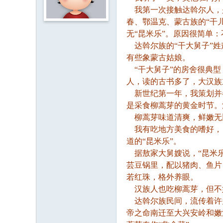
我第一次接触达斡尔人，是
春、鄂温克、蒙古族的“干
无“昆米乐”。原因很简单
达斡尔族的“
干大舅子”
有些象蒙古姑娘。
“
干大舅子”
的房舍很典型
人，读的古书多了，大汉族
新世纪第一年，我策划并参
是采食柳蒿芽的黄金时节。
柳蒿芽味道清爽，鲜嫩无
我有吃地方美食的嗜好，自
道的“昆米乐”。
据敖家大舅嫂说，“昆米乐
芸豆锅里，配以猪肉、鱼片
若红珠，格外养眼。
汉族人也吃柳蒿芽，但不如
达斡尔族民间，流传着许多
帝之命南迁至大兴安岭和嫩