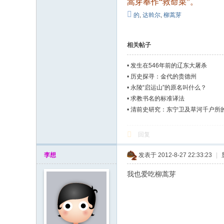
蒿芽奉作“救命菜”。
的
,
达斡尔
,
柳蒿芽
相关帖子
•
发生在546年前的辽东大屠杀
•
历史探寻：金代的贵德州
•
永陵“启运山”的原名叫什么？
•
求教书名的标准译法
•
清前史研究：东宁卫及草河千户所
回复
李想
发表于 2012-8-27 22:33:23
|
我也爱吃柳蒿芽