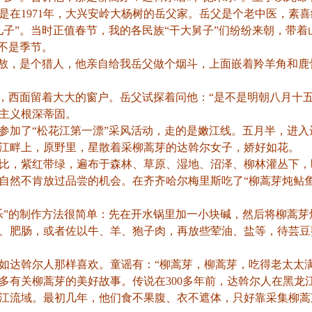
在1971年，大兴安岭大杨树的岳父家。岳父是个老中医，素
儿子”。当时正值春节，我的各民族“干大舅子”们纷纷来朝，带
：不是季节。
姓敖，是个猎人，他亲自给我岳父做个烟斗，上面嵌着羚羊角和鹿
，西面留着大大的窗户。岳父试探着问他：“是不是明朝八月十
主义根深蒂固。
加了“松花江第一漂”采风活动，走的是嫩江线。五月半，进入
江畔上，原野里，星散着采柳蒿芽的达斡尔女子，娇好如花。
比，紫红带绿，遍布于森林、草原、湿地、沼泽、柳林灌丛下，
然不肯放过品尝的机会。在齐齐哈尔梅里斯吃了“柳蒿芽炖鲇鱼
”的制作方法很简单：先在开水锅里加一小块碱，然后将柳蒿芽
、肥肠，或者佐以牛、羊、狍子肉，再放些荤油、盐等，待芸豆
达斡尔人那样喜欢。童谣有：“柳蒿芽，柳蒿芽，吃得老太太满
有关柳蒿芽的美好故事。传说在300多年前，达斡尔人在黑龙
江流域。最初几年，他们食不果腹、衣不遮体，只好靠采集柳蒿