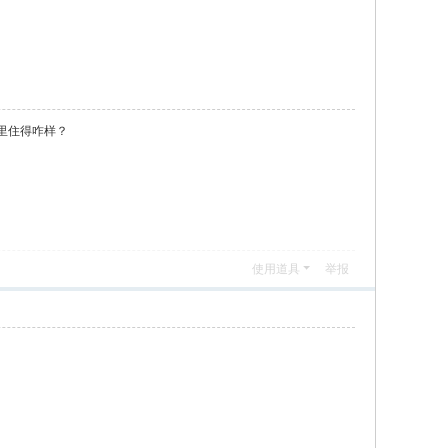
里住得咋样？
使用道具
举报