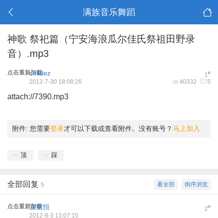
满族音乐舞蹈
神歌 祭祀篇（宁安海浪瓜尔佳氏祭祖田野录
音）.mp3
点击重新加载
childez
#
1
2012-7-30 18:08:26
40332
5
attach://7390.mp3
附件:
您需要
登录
才可以下载或查看附件。没有账号？
马上加入
顶
踩
全部回复
看全部
倒序浏览
5
点击重新加载
宜里恒
#
2
2012-8-3 13:07:15