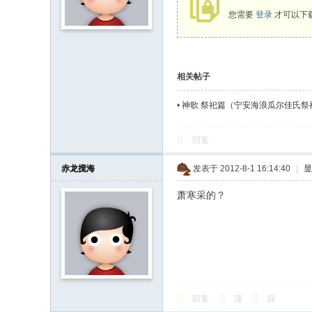
您需要
登录
才可以下
相关帖子
•
神歌 祭祀篇（宁安海浪瓜尔佳氏祭祖
回复
赤龙搅海
发表于 2012-8-1 16:14:40
|
显
萧寒采的？
回复
顶
踩