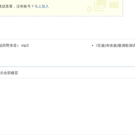
载或查看，没有账号？
马上加入
田野录音）.mp3
•
《壮族(布依族)敬酒歌侗语
示全部楼层