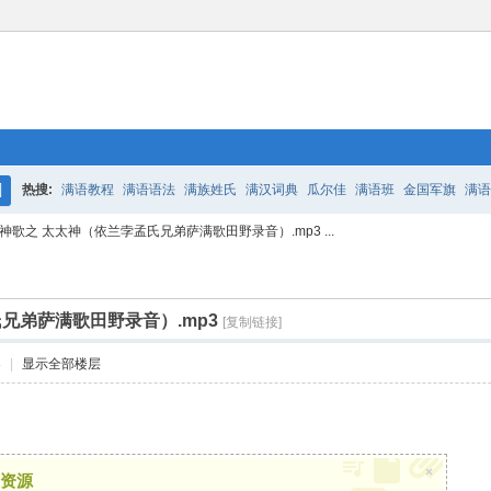
热搜:
满语教程
满语语法
满族姓氏
满汉词典
瓜尔佳
满语班
金国军旗
满语
搜
神歌之 太太神（依兰孛孟氏兄弟萨满歌田野录音）.mp3 ...
百二老人语录
凤城
满汉词典
索
兄弟萨满歌田野录音）.mp3
[复制链接]
8
|
显示全部楼层
×
资源