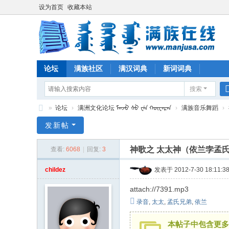
设为首页
收藏本站
论坛
满族社区
满汉词典
新词词典
搜索
»
论坛
›
满洲文化论坛 ᠮᠠᠨᠵᡠ ᡧᡠ ᠸᡝᠨ ᡴᡡᠸᠠᡵᠠᠨ
›
满族音乐舞蹈
›
满
发新帖
族
神歌之 太太神（依兰孛孟氏
查看:
6068
|
回复:
3
在
线
childez
发表于 2012-7-30 18:11:3
attach://7391.mp3
录音
,
太太
,
孟氏兄弟
,
依兰
本帖子中包含更多