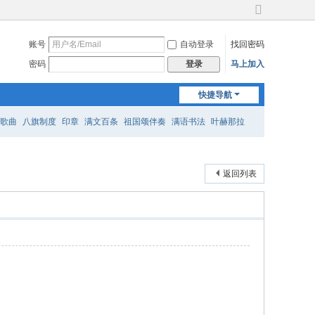
切
换
账号
自动登录
找回密码
到
宽
密码
马上加入
登录
版
快捷导航
歌曲
八旗制度
印章
满文百条
祖国颂伴奏
满语书法
叶赫那拉
返回列表