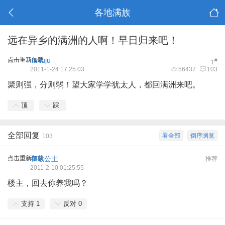
各地满族
远在异乡的满洲的人啊！早日归来吧！
点击重新加载
ilariuju
#
1
2011-1-24 17:25:03
56437
103
聚则强，分则弱！望大家学学犹太人，都回满洲来吧。
顶
踩
全部回复
看全部
倒序浏览
103
点击重新加载
和敬公主
推荐
2011-2-10 01:25:55
楼主，回去你养我吗？
支持
1
反对
0