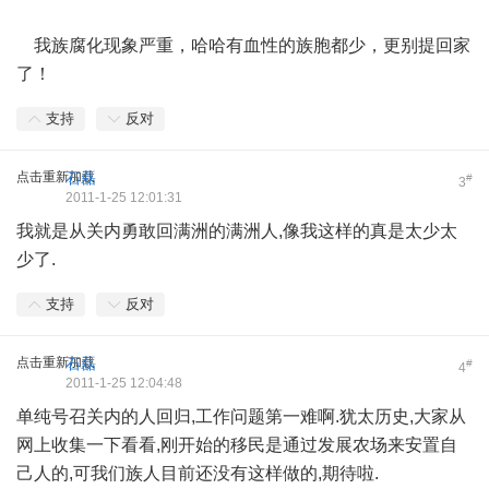
我族腐化现象严重，哈哈有血性的族胞都少，更别提回家
了！
支持
反对
点击重新加载
石磊
#
3
2011-1-25 12:01:31
我就是从关内勇敢回满洲的满洲人,像我这样的真是太少太
少了.
支持
反对
点击重新加载
石磊
#
4
2011-1-25 12:04:48
单纯号召关内的人回归,工作问题第一难啊.犹太历史,大家从
网上收集一下看看,刚开始的移民是通过发展农场来安置自
己人的,可我们族人目前还没有这样做的,期待啦.