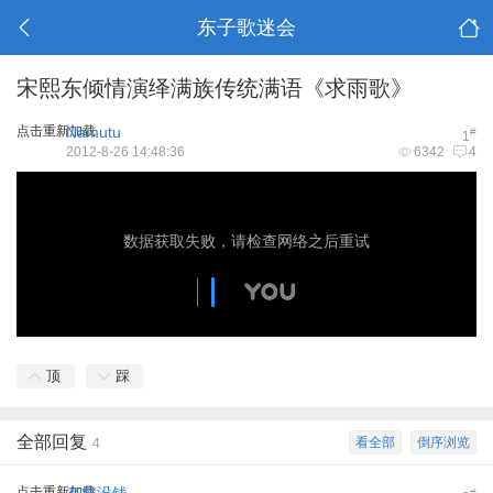
东子歌迷会
宋熙东倾情演绎满族传统满语《求雨歌》
点击重新加载
Namutu
#
1
2012-8-26 14:48:36
6342
4
顶
踩
全部回复
看全部
倒序浏览
4
点击重新加载
#