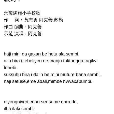
永陵满族小学校歌
作 词：黄志勇 阿克善 苏勒
作曲 编曲：阿克善
示范 演唱：阿克善
haji mini da gaxan be hetu ala sembi,
alin bira i tebeliyen de,manju tuktangga taqikv
tehebi.
suksuhu bira i dalin be mini muture bana sembi.
haji sefuse,eme adali,mimbe hvwaxabumbi.
niyengniyeri edun ser seme dara de,
ilha ilaki sembi.