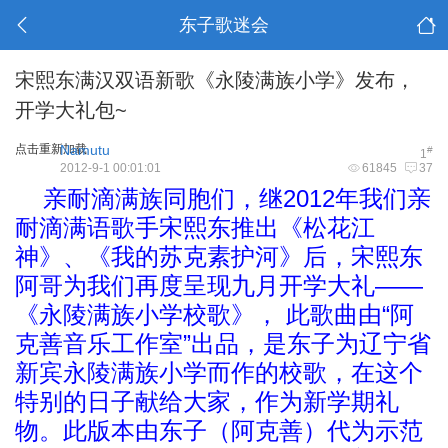
东子歌迷会
宋熙东满汉双语新歌《永陵满族小学》发布，
开学大礼包~
点击重新加载
Namutu
#
1
2012-9-1 00:01:01
61845
37
亲耐滴满族同胞们，继2012年我们亲
耐滴满语歌手宋熙东推出《松花江
神》、《我的苏克素护河》后，宋熙东
阿哥为我们再度呈现九月开学大礼——
《永陵满族小学校歌》， 此歌曲由“阿
克善音乐工作室”出品，是东子为辽宁省
新宾永陵满族小学而作的校歌，在这个
特别的日子献给大家，作为新学期礼
物。此版本由东子（阿克善）代为示范