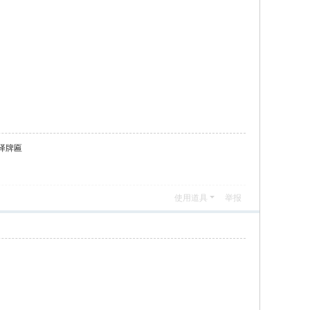
译牌匾
使用道具
举报