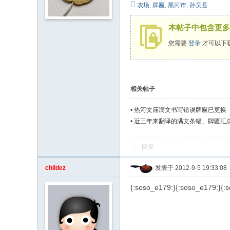
农场
,
牌匾
,
黑河市
,
孙吴县
本帖子中包含更多
您需要
登录
才可以下
相关帖子
•
热河文庙满文书写错误牌匾已更换
•
近三年来翻译的满文条幅、牌匾汇
回复
childez
发表于 2012-9-5 19:33:08
{:soso_e179:}{:soso_e179:}{: