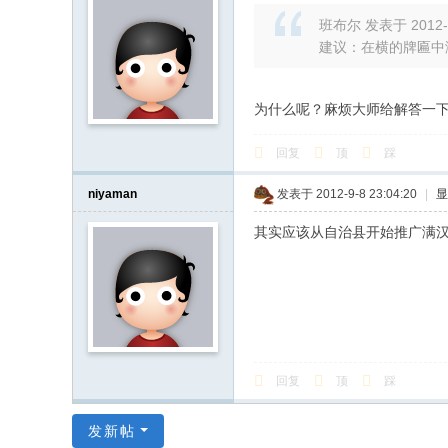
班布尔 发表于 2012-9
建议：在横的牌匾中
为什么呢？麻烦大师给解答一下~b
回复
顶
踩
niyaman
发表于 2012-9-8 23:04:20
|
显
其实应该从自治县开始推广满
回复
顶
踩
发新帖