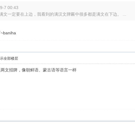
-7 00:43
满文一定要在上边，我看到的满汉文牌匾中很多都是满文在下边。 ...
aniha
示全部楼层
汉两文招牌，像朝鲜语、蒙古语等语言一样