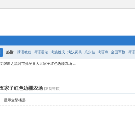
热搜:
满语教程
满语语法
满族姓氏
满汉词典
瓜尔佳
满语班
金国军旗
满语
搜
文牌匾之黑河市孙吴县大五家子红色边疆农场 ...
百二老人语录
凤城
满汉词典
索
五家子红色边疆农场
[复制链接]
|
显示全部楼层