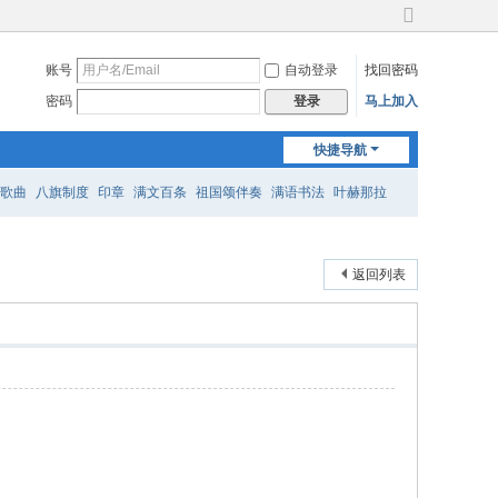
切
换
账号
自动登录
找回密码
到
宽
密码
马上加入
登录
版
快捷导航
歌曲
八旗制度
印章
满文百条
祖国颂伴奏
满语书法
叶赫那拉
返回列表