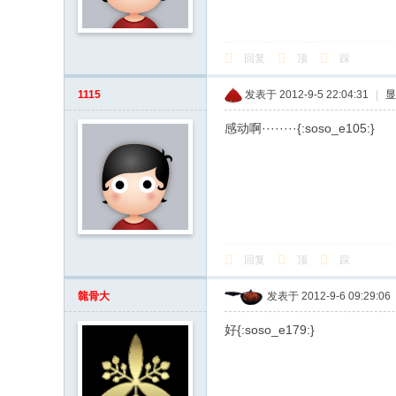
回复
顶
踩
1115
发表于 2012-9-5 22:04:31
|
显
感动啊········{:soso_e105:}
回复
顶
踩
㡣骨大
发表于 2012-9-6 09:29:06
好{:soso_e179:}