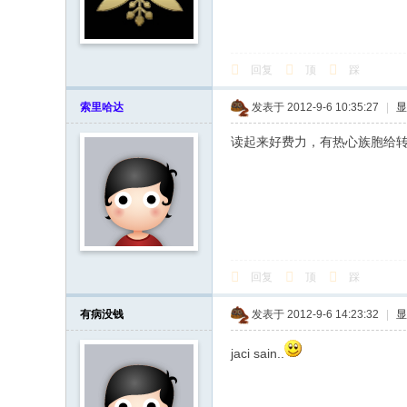
回复
顶
踩
索里哈达
发表于 2012-9-6 10:35:27
|
显
读起来好费力，有热心族胞给转写
回复
顶
踩
有病没钱
发表于 2012-9-6 14:23:32
|
显
jaci sain..