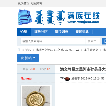
设为首页
收藏本站
论坛
满族社区
满汉词典
新词词典
搜索
»
论坛
›
满洲文化论坛 ᠮᠠᠨᠵᡠ ᡧᡠ ᠸᡝᠨ ᡴᡡᠸᠠᡵᠠᠨ
›
东子歌迷会
›
满
满
发新帖
族
满文牌匾之黑河市孙吴县大
查看:
7003
|
回复:
12
在
线
Namutu
发表于 2012-9-5 19:24:56