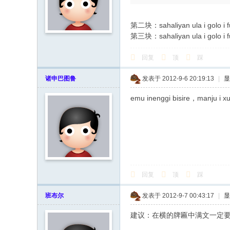
第二块：sahaliyan ula i golo i fu
第三块：sahaliyan ula i golo i fu
回复
顶
踩
诸申巴图鲁
发表于 2012-9-6 20:19:13
|
显
emu inenggi bisire，manju i xu 
回复
顶
踩
班布尔
发表于 2012-9-7 00:43:17
|
显
建议：在横的牌匾中满文一定