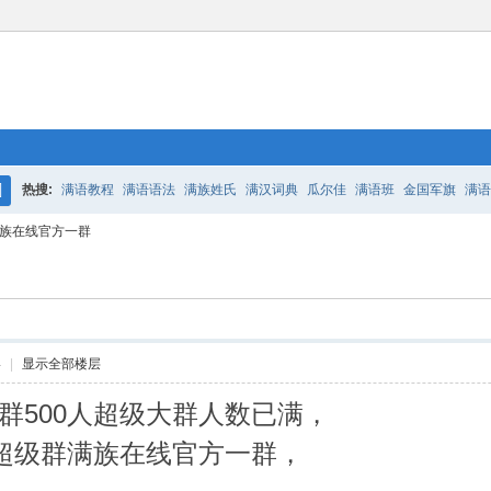
热搜:
满语教程
满语语法
满族姓氏
满汉词典
瓜尔佳
满语班
金国军旗
满语
搜
族在线官方一群
百二老人语录
凤城
满汉词典
索
4
|
显示全部楼层
群500人超级大群人数已满，
人超级群满族在线官方一群，