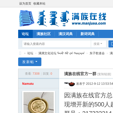
设为首页
收藏本站
论坛
满族社区
满汉词典
新词词典
搜索
»
论坛
›
满洲文化论坛 ᠮᠠᠨᠵᡠ ᡧᡠ ᠸᡝᠨ ᡴᡡᠸᠠᡵᠠᠨ
›
东子歌迷会
›
满
满
发新帖
族
满族在线官方一群
查看:
7308
|
回复:
0
[复制链接]
在
线
Namutu
发表于 2012-9-12 13:53:5
因满族在线官方总
现增开新的500