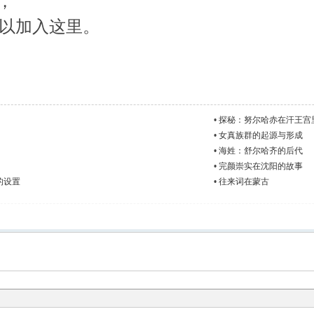
4，
以加入这里。
•
探秘：努尔哈赤在汗王宫
•
女真族群的起源与形成
•
海姓：舒尔哈齐的后代
•
完颜崇实在沈阳的故事
的设置
•
往来词在蒙古