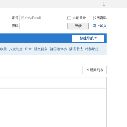
切
换
账号
自动登录
找回密码
到
宽
密码
马上加入
登录
版
快捷导航
歌曲
八旗制度
印章
满文百条
祖国颂伴奏
满语书法
叶赫那拉
返回列表