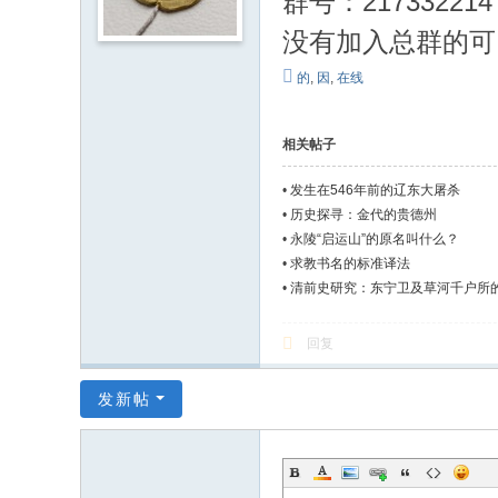
群号：21733221
没有加入总群的可
的
,
因
,
在线
相关帖子
•
发生在546年前的辽东大屠杀
•
历史探寻：金代的贵德州
•
永陵“启运山”的原名叫什么？
•
求教书名的标准译法
•
清前史研究：东宁卫及草河千户所
回复
发新帖