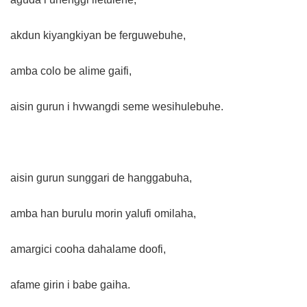
akdun kiyangkiyan be ferguwebuhe,
amba colo be alime gaifi,
aisin gurun i hvwangdi seme wesihulebuhe.
aisin gurun sunggari de hanggabuha,
amba han burulu morin yalufi omilaha,
amargici cooha dahalame doofi,
afame girin i babe gaiha.