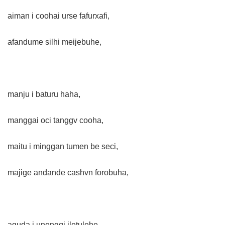
aiman i coohai urse fafurxafi,
afandume silhi meijebuhe,
manju i baturu haha,
manggai oci tanggv cooha,
maitu i minggan tumen be seci,
majige andande cashvn forobuha,
aguda i unenggi iletulehe,