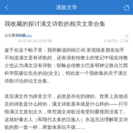
满族文学
我收藏的探讨满文诗歌的相关文章合集
点击重新加载
H.Muke
#
1
2012-10-19 13:55:06
54731
24
鉴于在这个帖子里：
我所解读的纳兰词
发现很多朋友似乎
不知道满文是有诗歌的，还有清初传教士的笔记中现实传教
士也认为满文没有诗歌：
耶稣会传教士巴多明神父致法兰西
科学院诸位先生的信(全文)
，特此发一个我收集的关于满文
诗歌讨论的论文合集。
其实满文作为拼音文字，必然是存在韵律的。世界上其他语
言的诗歌是什么样的，满文诗歌基本就是什么样的——只可
惜满汉文差别太大，终究满文诗歌没有受到重视而没落了。
这就好像古人（和现代太多的汉族人）永远无法理解英文诗
歌的那一套一样，两套体系玩不拢……