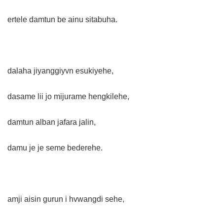
ertele damtun be ainu sitabuha.
dalaha jiyanggiyvn esukiyehe,
dasame lii jo mijurame hengkilehe,
damtun alban jafara jalin,
damu je je seme bederehe.
amji aisin gurun i hvwangdi sehe,