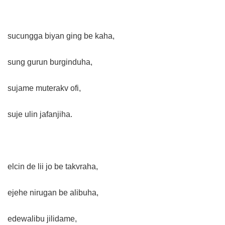
sucungga biyan ging be kaha,
sung gurun burginduha,
sujame muterakv ofi,
suje ulin jafanjiha.
elcin de lii jo be takvraha,
ejehe nirugan be alibuha,
edewalibu jilidame,