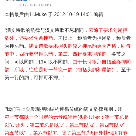
2
2012-10-19 14:00:31
本帖最后由 H.Muke 于 2012-10-19 14:01 编辑
“满文诗歌的韵律与汉文诗歌不尽相同，
它除了要求句尾押
韵外，还要求句首押韵
。习惯上，称前者为押尾韵，称后者
为押头韵。
满文诗歌要求押头韵较之押尾韵更为严格，即每
节中，四行要求押头韵，第二、四行要求押尾韵
。各节之
间，可以同韵，也可以不同韵。
由于长诗很那自始至终押同
韵，所以，往往是每一节换一韵（包括头韵和尾韵）
。至于
第一行的韵，可押可不押。”
“我们马上会发现押韵结构遵循传统的满文韵律规则，即，
每一节都以一个固定的元音或辅音(头韵)开始；第一节总是
以“a”开头，第二节总是以“c”，第三节以“a”，第四节以“e”，
第五节以“i”，第六节以“t”。除了第三节为6行外其他所有节