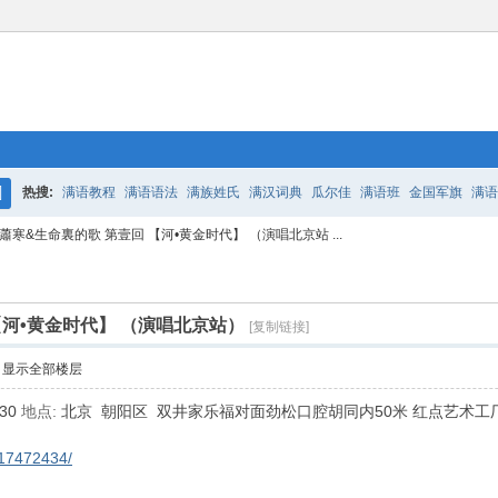
热搜:
满语教程
满语语法
满族姓氏
满汉词典
瓜尔佳
满语班
金国军旗
满语
搜
蕭寒&生命裏的歌 第壹回 【河•黄金时代】 （演唱北京站 ...
百二老人语录
凤城
满汉词典
索
【河•黄金时代】 （演唱北京站）
[复制链接]
显示全部楼层
:30
地点:
北京 朝阳区 双井家乐福对面劲松口腔胡同内50米 红点艺术工
/17472434/