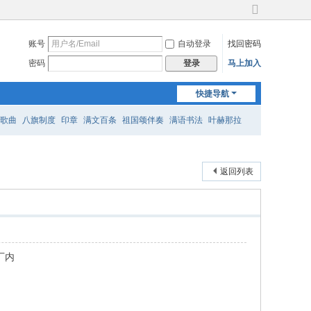
切
换
账号
自动登录
找回密码
到
宽
密码
马上加入
登录
版
快捷导航
歌曲
八旗制度
印章
满文百条
祖国颂伴奏
满语书法
叶赫那拉
返回列表
厂内