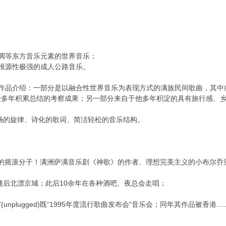
调等东方音乐元素的世界音乐；
根源性极强的成人公路音乐。
音乐作品介绍：一部分是以融合性世界音乐为表现方式的满族民间歌曲，其
经多年积累总结的考察成果；另一部分来自于他多年积淀的具有旅行感、
畅的旋律、诗化的歌词、简洁轻松的音乐结构。
！曾经的摇滚分子！满洲萨满音乐剧《神歌》的作者、理想完美主义的小布尔乔亚、
；随后北漂京城；此后10余年在各种酒吧、夜总会走唱；
unplugged)既“1995年度流行歌曲发布会”音乐会；同年其作品被香港.....