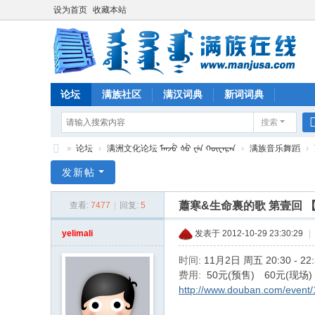
设为首页
收藏本站
论坛
满族社区
满汉词典
新词词典
搜索
»
论坛
›
满洲文化论坛 ᠮᠠᠨᠵᡠ ᡧᡠ ᠸᡝᠨ ᡴᡡᠸᠠᡵᠠᠨ
›
满族音乐舞蹈
›
满
发新帖
族
蕭寒&生命裏的歌 第壹回 
查看:
7477
|
回复:
5
在
线
yelimali
发表于 2012-10-29 23:30:29
|
时间:
11月2日 周五 20:30 - 22
费用:
50元(预售) 60元(现场)
http://www.douban.com/event