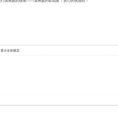
我们满洲族的雄鹰——满洲族的歌唱家！衷心的祝福你！
显示全部楼层