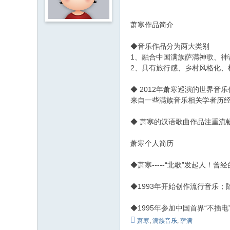
萧寒作品简介
◆音乐作品分为两大类别
1、融合中国满族萨满神歌、神
2、具有旅行感、乡村风格化、
◆ 2012年萧寒巡演的世界
来自一些满族音乐相关学者历
◆ 萧寒的汉语歌曲作品注重流
萧寒个人简历
◆萧寒-----“北歌”发起人
◆1993年开始创作流行音乐
◆1995年参加中国首界“不插电”(
萧寒
,
满族音乐
,
萨满