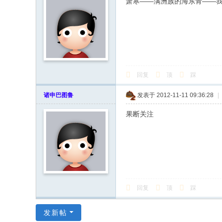
萧寒——满洲族的海东青——
回复
顶
踩
诸申巴图鲁
发表于 2012-11-11 09:36:28
|
果断关注
回复
顶
踩
发新帖