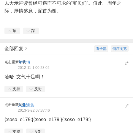
以大示拜读曾经可遇而不可求的“宝贝们”。值此一周年之
际，厚情盛意，泥首为谢。
顶
踩
全部回复
看全部
倒序浏览
2
点击重新加载
宜里恒
#
2
2012-11-1 00:23:02
哈哈 文气十足啊！
支持
反对
点击重新加载
东北满族
#
3
2013-3-22 07:37:46
{:soso_e179:}{:soso_e179:}{:soso_e179:}
支持
反对