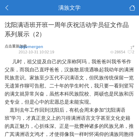
满族文学
沈阳满语班开班一周年庆祝活动学员征文作品
系列展示（2）
点击重新加载
ajigemergen
#
1
2012-10-31 10:02:19
28654
2
儿时，祖父提及自己的父亲称阿玛，我爸爸叫我爷爷作
父亲，而我自己直呼爸爸，汉族散居境遇唤起我幼年的满洲
民族意识。家族至少五代不识满语文，但民族传统保留一览
无遗算作聊可告慰。二十年的学生时代，我只要一看到竖写
的满文就异常兴奋，虽然本科民族院校、两硕也是民族和历
史专业，但是心中的宏愿总是未能实现。
直到去年工作回到沈阳后，有机会周末参加“沈阳满语
班”学习，才真正意义上的习得满洲语言文字甚至文化史籍
的真正魅力，心折殊深。正是一批费神诸多的民族兄弟，推
广其满洲语文鸿才，才使得像我一样时怀渴仰的满族同胞得