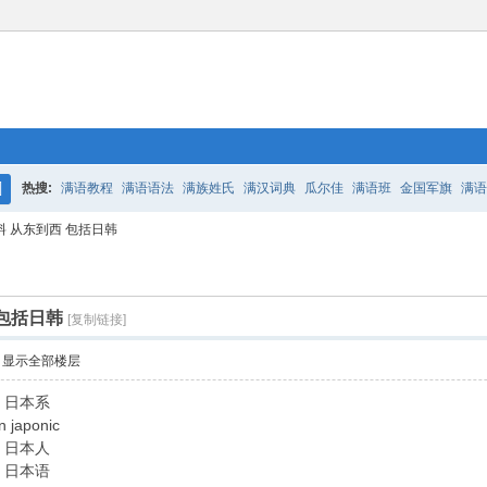
热搜:
满语教程
满语语法
满族姓氏
满汉词典
瓜尔佳
满语班
金国军旗
满语
搜
料 从东到西 包括日韩
百二老人语录
凤城
满汉词典
索
 包括日韩
[复制链接]
显示全部楼层
 日本系
n japonic
 日本人
 日本语