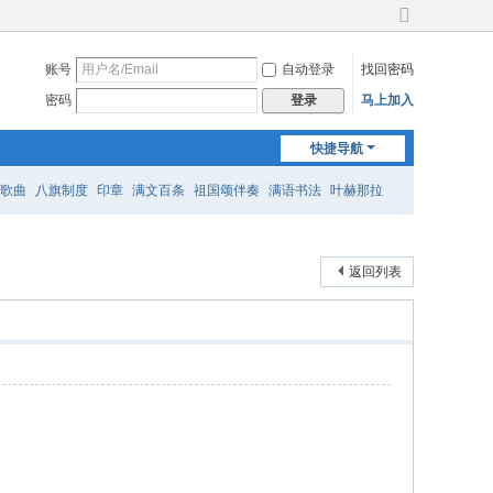
切
换
账号
自动登录
找回密码
到
宽
密码
马上加入
登录
版
快捷导航
歌曲
八旗制度
印章
满文百条
祖国颂伴奏
满语书法
叶赫那拉
返回列表