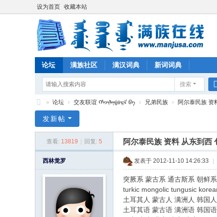
设为首页
收藏本站
论坛
满族社区
满汉词典
新词词典
搜索
»
论坛
›
交友联谊 ᡥᠠᠵᡳᠯᠠᠨᡩᡠᡵᡝ ᠪᠠ
›
兄弟民族
›
阿尔泰民族 资
满
发新帖
族
阿尔泰民族 资料 从东到西
查看:
13819
|
回复:
5
在
线
西林觉罗
发表于 2012-11-10 14:26:33
|
突厥系 蒙古系 通古斯系 朝鲜系
turkic mongolic tungusic korea
土耳其人 蒙古人 满洲人 韩国人
土耳其语 蒙古语 满洲语 韩国语