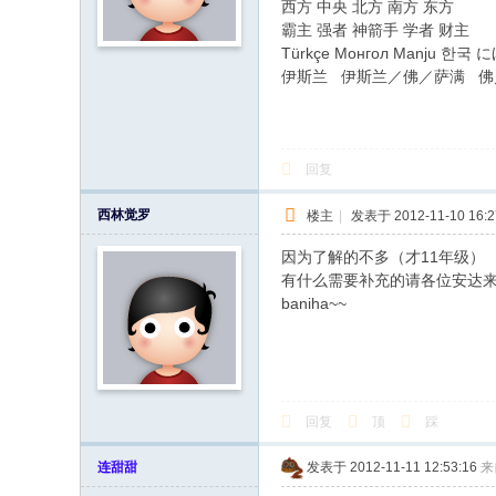
西方 中央 北方 南方 东方
霸主 强者 神箭手 学者 财主
Türkçe Монгол Manju 한국 
伊斯兰 伊斯兰／佛／萨满 佛
回复
西林觉罗
楼主
|
发表于 2012-11-10 16:2
因为了解的不多（才11年级）
有什么需要补充的请各位安达
baniha~~
回复
顶
踩
连甜甜
发表于 2012-11-11 12:53:16
来