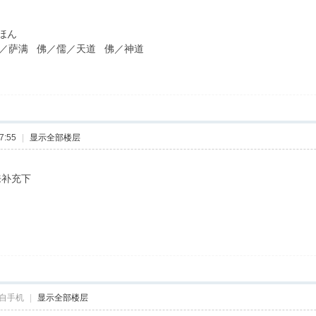
にほん
／萨满 佛／儒／天道 佛／神道
7:55
|
显示全部楼层
来补充下
自手机
|
显示全部楼层