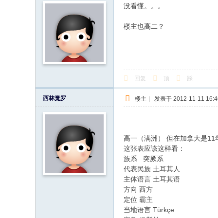
没看懂。。。
楼主也高二？
回复
顶
踩
西林觉罗
楼主
|
发表于 2012-11-11 16:4
高一（满洲） 但在加拿大是11
这张表应该这样看：
族系 突厥系
代表民族 土耳其人
主体语言 土耳其语
方向 西方
定位 霸主
当地语言 Türkçe