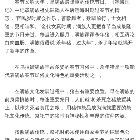
春节又称大年，是满族最隆重的传统节日。《渤海国
记》中记载满族祖先靺鞨人在唐渤海时期过春节的情
形，“官民岁时聚会作乐，善歌舞者，数辈前行，士女相
随，更相唱和。”金代女真时期，满族人更把春节当成最隆
重的节日来过。每当进入腊月，满族家家杀年猪，相互请吃
白肉血肠。满族俗语说“杀年猪，过大年”，杀了年猪就揭开
了新年的序章。
在乌拉街满族丰富多姿的春节习俗中，杀年猪是一项能
代表满族春节民俗文化特色的重要活动之一。
在满族文化发展过程中，猪占有重要位置。早在满族的
前身肃慎族时，每逢重要祭日，人们就“将杀死之猪放置其
上，以作为死者食用之粮”。用猪作祭品成为满族重要的祭
祀文化传统。祭祀中的猪带有神秘性和丰厚的信仰内涵。
按照满族传统，祭祀时必须使用自家圈养的纯黑色公