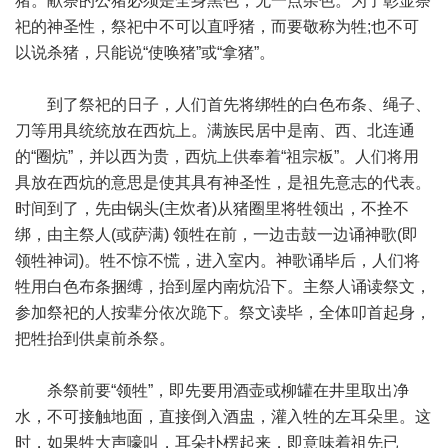
猪。献祭的公猪必须是全身黑色，无一点杂色。为了彰显祭
祀的神圣性，祭祀中不可以直呼猪，而要敬称为牲;也不可
以说杀猪，只能说“使唤猪”或“拿猪”。
到了祭祀的日子，人们首先将绑牲的白色布条、绳子、
刀等用具统统放在西炕上。满族民居中是南、西、北连通
的“圈炕”，并以西为贵，西炕上供奉着“祖宗板”。人们将用
具放在西炕的意思是使其具有神圣性，是祖先意志的代表。
时间到了，先由锅头(主炊者)从猪圈里将牲领出，不拴不
绑，由主祭人(或萨满) 领牲在前，一边击鼓一边诵神歌(即
领牲神词)。牲不惊不慌，进入室内。神歌诵毕后，人们将
牲用白色布条捆缚，抬到屋内南炕沿下。主祭人诵读祭文，
参加祭祀的人按辈分依次跪下。祭文读毕，全体叩首起身，
把牲抬到供桌前杀祭。
杀祭前要“领牲”，即先要用酒壶或柳罐在井里取出净
水，不可接触地面，直接倒入酒盅，灌入牲的左耳朵里。这
时，如果牲大声嚎叫，耳朵扑楞起来，即意味着祖先已