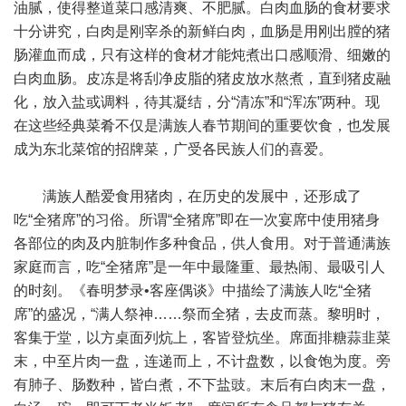
油腻，使得整道菜口感清爽、不肥腻。白肉血肠的食材要求
十分讲究，白肉是刚宰杀的新鲜白肉，血肠是用刚出膛的猪
肠灌血而成，只有这样的食材才能炖煮出口感顺滑、细嫩的
白肉血肠。皮冻是将刮净皮脂的猪皮放水熬煮，直到猪皮融
化，放入盐或调料，待其凝结，分“清冻”和“浑冻”两种。现
在这些经典菜肴不仅是满族人春节期间的重要饮食，也发展
成为东北菜馆的招牌菜，广受各民族人们的喜爱。
满族人酷爱食用猪肉，在历史的发展中，还形成了
吃“全猪席”的习俗。所谓“全猪席”即在一次宴席中使用猪身
各部位的肉及内脏制作多种食品，供人食用。对于普通满族
家庭而言，吃“全猪席”是一年中最隆重、最热闹、最吸引人
的时刻。《春明梦录•客座偶谈》中描绘了满族人吃“全猪
席”的盛况，“满人祭神……祭而全猪，去皮而蒸。黎明时，
客集于堂，以方桌面列炕上，客皆登炕坐。席面排糖蒜韭菜
末，中至片肉一盘，连递而上，不计盘数，以食饱为度。旁
有肺子、肠数种，皆白煮，不下盐豉。末后有白肉末一盘，