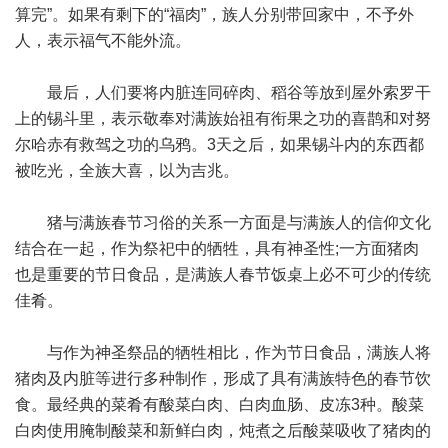
算完”。如果有剩下的“福肉”，族人分别带回家中，不予外
人，表示福气不能外流。
最后，人们要将内脏连同碎肉、稻谷等放到屋外索罗干
上的锡斗里，表示敬奉对满族始祖有衔果之功的喜鹊和对努
尔哈赤有救驾之功的乌鸦。3天之后，如果锡斗内的东西都
被吃光，全族大喜，以为吉兆。
猪与满族春节习俗的关系一方面是与满族人的信仰文化
结合在一起，作为祭祀中的牺牲，具有神圣性;一方面猪肉
也是重要的节日食品，是满族人春节饭桌上必不可少的传统
佳肴。
与作为神圣祭品的牺牲相比，作为节日食品，满族人将
猪肉及内脏等进行多种制作，形成了具有满族特色的春节饮
食。最经典的菜肴有酸菜白肉、白肉血肠、皮冻3种。酸菜
白肉使用腌制酸菜和新鲜白肉，炖煮之后酸菜吸收了猪肉的