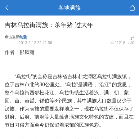
各地满族
吉林乌拉街满族：杀年猪 过大年
点击重新加载
烏鴉
#
1
2013-2-12 22:41:58
11218
0
作者：邵凤丽
“乌拉街”的全称是吉林省吉林市龙潭区乌拉街满族镇，
位于吉林市北约30公里处。“乌拉”是满语，“沿江” 的意思，
整个乌拉街西邻松花江。乌拉街镇生活着汉、满、朝、蒙、
回、苗、赫哲、锡伯等8个民族，其中满族人口数量仅少于
汉族。作为满族的重要发祥地之一，现在乌拉街不仅保存了
魁府、后府、前府等大量蕴含满族文化特色的古建，而且在
节日习俗方面至今仍保留着浓郁的民族色彩。