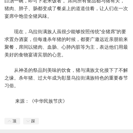
白汤一碗，即可下老米饭者”。席间所有食品都与猪有关，
猪肉、肺子、肠都变成了餐桌上的道道佳肴，让人们在一次
宴席中饱尝全猪风味。
现在，乌拉街满族人虽很少能够按照传统“全猪席”的要
求置办酒宴，但每逢杀年猪的时候，都要广邀远近亲朋前来
聚餐，席间以猪肉、血肠、心肺内脏等为主，表达他们用最
美好的食物宴请宾朋的心意。
从神圣的祭品到美味的饮食，猪与满族文化接下了不解
之缘。杀年猪、过大年成为彰显乌拉街满族特色的重要春节
习俗。
来源：《中华民族节庆》
顶
踩