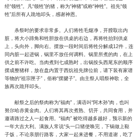
经“领牲”。凡“领牲”的猪，称为“神猪”或称“神牲”。祖先“领
牲”后所有人跪地叩头，感谢神恩。
杀祭时的要求非常多。人们将牲毛煺净，开膛取出内
脏，将大小蹄角和牲胆放在供桌的右边，再将牲抬到供桌
上，头向外，脚向右。摆放一段时间后将牲分解成12件，连
同内脏一起进锅，锅里不放任何调料。锅里所煮的肉，在上
供之前不许吃。当肉煮到七成熟时，出锅按头西尾东的顺序
摆成整猪样，放在盘内置于西炕祖先牌位前，请下装有家谱
等物的“祖宗匣子”，俗称“摆腱子”。由主祭人唱祭神歌，全
族再次跪拜叩头。
献祭之后的祭肉称为“福肉”，满语叫“阿木孙”肉，也叫
努尔哈赤黄金肉。人们将其再次煮熟、切开，共同食用，并
邀请路过之人一起食用。“福肉” 被吃得越多越好，预示新的
一年大吉大利。满族人常说“头一口猪使唤完，下锅做上鞑
子饭，不论亲朋行路客，大家一起来进餐，不用道谢，吃了