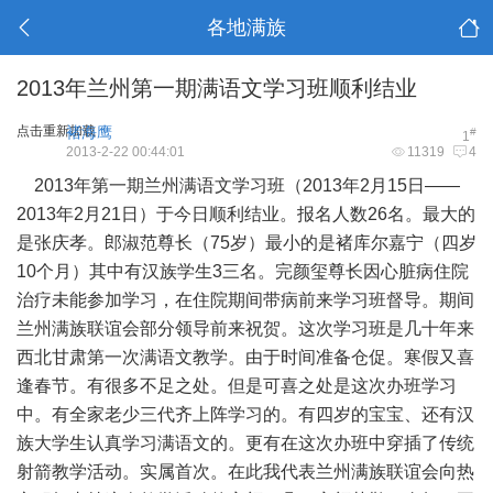
各地满族
2013年兰州第一期满语文学习班顺利结业
点击重新加载
褚海鹰
#
1
2013-2-22 00:44:01
11319
4
2013年第一期兰州满语文学习班（2013年2月15日——
2013年2月21日）于今日顺利结业。报名人数26名。最大的
是张庆孝。郎淑范尊长（75岁）最小的是褚库尔嘉宁（四岁
10个月）其中有汉族学生3三名。完颜玺尊长因心脏病住院
治疗未能参加学习，在住院期间带病前来学习班督导。期间
兰州满族联谊会部分领导前来祝贺。这次学习班是几十年来
西北甘肃第一次满语文教学。由于时间准备仓促。寒假又喜
逢春节。有很多不足之处。但是可喜之处是这次办班学习
中。有全家老少三代齐上阵学习的。有四岁的宝宝、还有汉
族大学生认真学习满语文的。更有在这次办班中穿插了传统
射箭教学活动。实属首次。在此我代表兰州满族联谊会向热