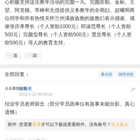
心积极支持这次教学活动的完颜一凡。完颜苏勒。金标。王
堃。阿克顿。常峥和无偿提供义务教学的全萌劼、赵曦明两
位同学和所有热情关怀兰州满族族胞的族胞们表示感谢。感
谢张庆孝尊长（个人资助1000元）郎淑范尊长（个人资助
500元）完颜玺尊长（个人资助500元）贾忠尊长（个人资
助500元）等人的教育支持。
顶
踩
全部回复
看全部
倒序浏览
4
点击重新加载
褚海鹰
#
2
2013-2-22 00:49:29
结业学员老师留念（部分学员因单位有急事未能合影。真心
遗憾）
附件:
您需要
登录
才可以下载或查看附件。没有账号？
马上加入