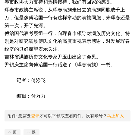
春市政协大力支持和热情接待，我们有回家的感觉。
珲春市政协主席说，从珲春满族走出去的满族同胞成千上
万，但是像傅治国一行有这样举动的满族同胞，来珲春还是
第一次，开了先河。
傅治国代表考察组一行，向珲春市领导对满族历史文化、特
别是对研究满族傅氏文化的高度重视表示感谢，对发展珲春
经济的良好愿望表示关注。
吉林省满族历史文化专家尹玉山出席了会见。
尹锡庆主席向傅治国一行赠送了《珲春满族》一书。
记者：傅涤飞
编辑：付万力
附件:
您需要
登录
才可以下载或查看附件。没有账号？
马上加入
顶
踩