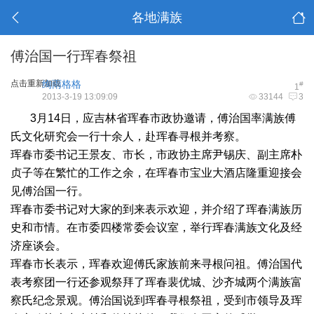
各地满族
傅治国一行珲春祭祖
点击重新加载
绚雨格格
#
1
2013-3-19 13:09:09
33144
3
3月14日，应吉林省珲春市政协邀请，傅治国率满族傅
氏文化研究会一行十余人，赴珲春寻根并考察。
珲春市委书记王景友、市长，市政协主席尹锡庆、副主席朴
贞子等在繁忙的工作之余，在珲春市宝业大酒店隆重迎接会
见傅治国一行。
珲春市委书记对大家的到来表示欢迎，并介绍了珲春满族历
史和市情。在市委四楼常委会议室，举行珲春满族文化及经
济座谈会。
珲春市长表示，珲春欢迎傅氏家族前来寻根问祖。傅治国代
表考察团一行还参观祭拜了珲春裴优城、沙齐城两个满族富
察氏纪念景观。傅治国说到珲春寻根祭祖，受到市领导及珲