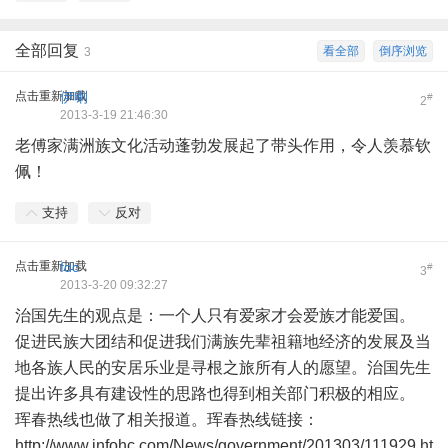
全部回复
看全部
倒序浏览
3
点击重新加载
伊喇
#
2
2013-3-19 21:46:30
老傅家满洲族文化活动蓬勃发展起了带头作用，令人羡慕钦
佩！
支持
反对
点击重新加载
fdc
#
3
2013-3-20 09:32:27
治国先生的观点是：一个人只有爱家才会爱族才能爱国。
促进民族大团结和促进我们满族先辈祖籍地经济的发展及当
地各族人民的安居乐业是寻根之旅所有人的愿望。治国先生
提出许多具有建设性的思路也得到相关部门积极的相应。
珲春热线也做了相关报道。珲春热线链接：
http://www.infohc.com/News/government/201303/111929.ht