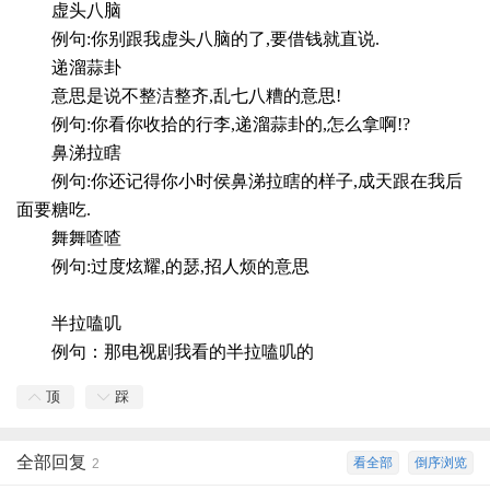
虚头八脑
例句:你别跟我虚头八脑的了,要借钱就直说.
递溜蒜卦
意思是说不整洁整齐,乱七八糟的意思!
例句:你看你收拾的行李,递溜蒜卦的,怎么拿啊!?
鼻涕拉瞎
例句:你还记得你小时侯鼻涕拉瞎的样子,成天跟在我后
面要糖吃.
舞舞喳喳
例句:过度炫耀,的瑟,招人烦的意思
半拉嗑叽
例句：那电视剧我看的半拉嗑叽的
顶
踩
全部回复
看全部
倒序浏览
2