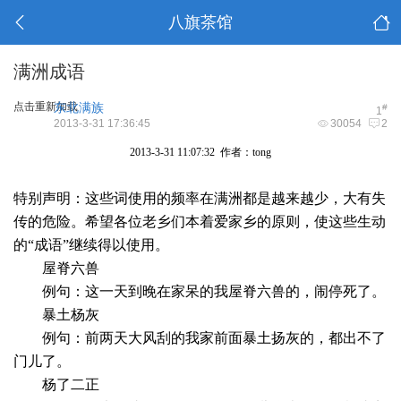
八旗茶馆
满洲成语
点击重新加载
东北满族
#
1
2013-3-31 17:36:45
30054
2
2013-3-31 11:07:32 作者：tong
特别声明：这些词使用的频率在满洲都是越来越少，大有失
传的危险。希望各位老乡们本着爱家乡的原则，使这些生动
的“成语”继续得以使用。
屋脊六兽
例句：这一天到晚在家呆的我屋脊六兽的，闹停死了。
暴土杨灰
例句：前两天大风刮的我家前面暴土扬灰的，都出不了
门儿了。
杨了二正