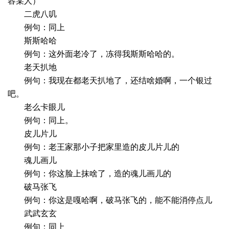
容某人）
二虎八叽
例句：同上
斯斯哈哈
例句：这外面老冷了，冻得我斯斯哈哈的。
老天扒地
例句：我现在都老天扒地了，还结啥婚啊，一个银过
吧。
老么卡眼儿
例句：同上。
皮儿片儿
例句：老王家那小子把家里造的皮儿片儿的
魂儿画儿
例句：你这脸上抹啥了，造的魂儿画儿的
破马张飞
例句：你这是嘎哈啊，破马张飞的，能不能消停点儿
武武玄玄
例句：同上