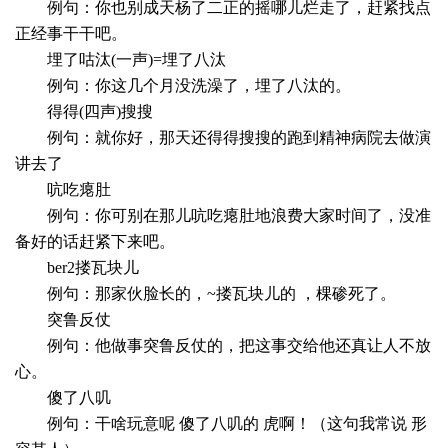
例句：你也别成天杨了二正的摇哪儿烂走了，赶紧找点
正经事干干吧。
埋了咕汰(一声)=埋了八汰
例句：你这几个月没洗澡了，埋了八汰的。
得得(四声)搜搜
例句：就你好，那天还得得搜搜的跑到精神病院去做演
讲去了
吭吃瘪肚
例句：你可别在那儿吭吃瘪肚地浪费大家时间了，没准
备好的话赶紧下来吧。
ber2搂瓦块儿
例句：那家伙脸长的，~搂瓦块儿的 ，棵碜死了。
突鲁反仗
例句：他做事突鲁反仗的，把这事交给他还真让人不放
心。
傻了八叽
例句：干啥玩意呢 傻了八叽的 虎啊！（这句我常说 形