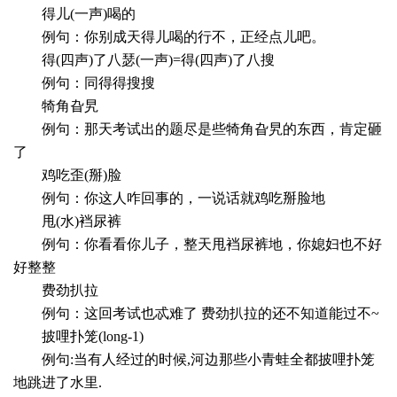
得儿(一声)喝的
例句：你别成天得儿喝的行不，正经点儿吧。
得(四声)了八瑟(一声)=得(四声)了八搜
例句：同得得搜搜
犄角旮旯
例句：那天考试出的题尽是些犄角旮旯的东西，肯定砸
了
鸡吃歪(掰)脸
例句：你这人咋回事的，一说话就鸡吃掰脸地
甩(水)裆尿裤
例句：你看看你儿子，整天甩裆尿裤地，你媳妇也不好
好整整
费劲扒拉
例句：这回考试也忒难了 费劲扒拉的还不知道能过不~
披哩扑笼(long-1)
例句:当有人经过的时候,河边那些小青蛙全都披哩扑笼
地跳进了水里.