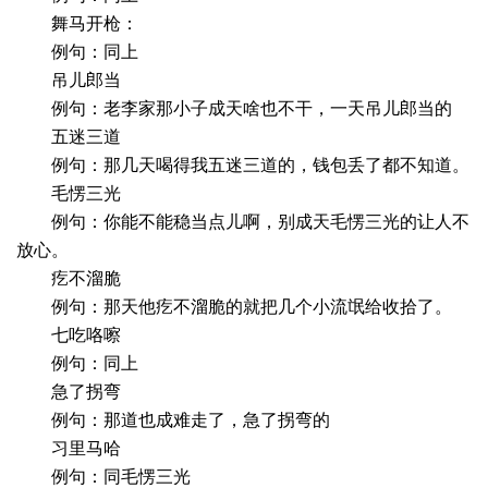
舞马开枪：
例句：同上
吊儿郎当
例句：老李家那小子成天啥也不干，一天吊儿郎当的
五迷三道
例句：那几天喝得我五迷三道的，钱包丢了都不知道。
毛愣三光
例句：你能不能稳当点儿啊，别成天毛愣三光的让人不
放心。
疙不溜脆
例句：那天他疙不溜脆的就把几个小流氓给收拾了。
七吃咯嚓
例句：同上
急了拐弯
例句：那道也成难走了，急了拐弯的
习里马哈
例句：同毛愣三光