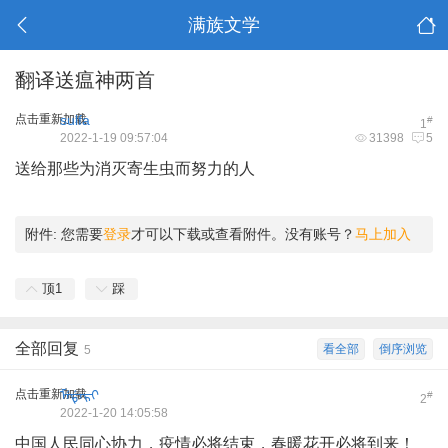
满族文学
翻译送瘟神两首
点击重新加载
sulfa
#
1
2022-1-19 09:57:04
31398
5
送给那些为消灭寄生虫而努力的人
附件:
您需要
登录
才可以下载或查看附件。没有账号？
马上加入
顶
1
踩
全部回复
看全部
倒序浏览
5
点击重新加载
ᠮᡝᡩᡝ᠋ᡵᡳ
#
2
2022-1-20 14:05:58
中国人民同心协力，疫情必将结束，春暖花开必将到来！