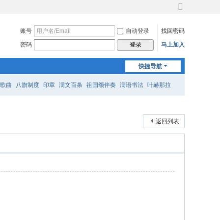
切
换
账号
自动登录
找回密码
到
宽
密码
马上加入
登录
版
快捷导航
歌曲
八旗制度
印章
满文百条
祖国颂伴奏
满语书法
叶赫那拉
返回列表