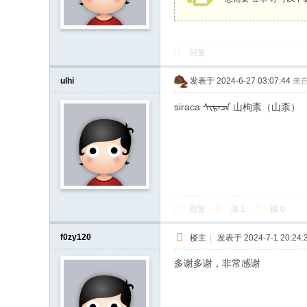
回复
ulhi
发表于 2024-6-27 03:07:44
来
siraca ᠰᡳᡵᠠᠴᠠ 山枸柰（山柰）
回复
顶
1
踩
0
f0zy120
楼主
|
发表于 2024-7-1 20:24:
多谢多谢，非常感谢