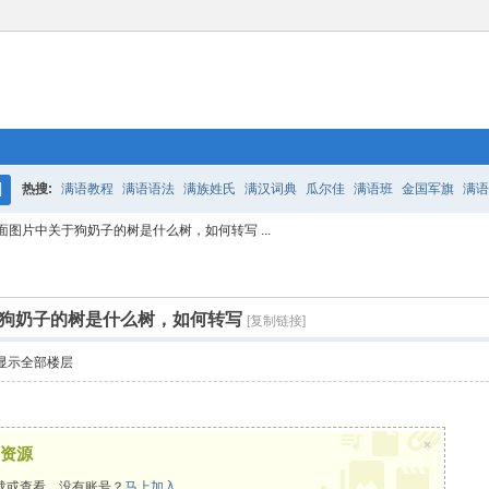
热搜:
满语教程
满语语法
满族姓氏
满汉词典
瓜尔佳
满语班
金国军旗
满语
搜
图片中关于狗奶子的树是什么树，如何转写 ...
百二老人语录
凤城
满汉词典
索
狗奶子的树是什么树，如何转写
[复制链接]
显示全部楼层
×
资源
载或查看，没有账号？
马上加入