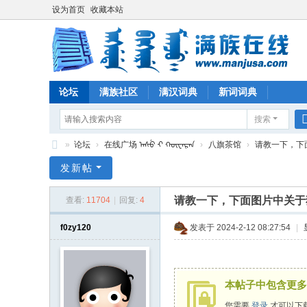
设为首页
收藏本站
论坛
满族社区
满汉词典
新词词典
搜索
»
论坛
›
在线广场 ᠠᠰᡠ ᠊ᡳ ᡴᡡᠸᠠᡵᠠᠨ
›
八旗茶馆
›
请教一下，下面
满
发新帖
族
请教一下，下面图片中关于
查看:
11704
|
回复:
4
在
线
f0zy120
发表于 2024-2-12 08:27:54
|
本帖子中包含更多
您需要
登录
才可以下