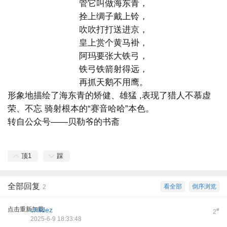
管它叫做海东青，
拴上绸子戴上铃，
吹吹打打送进京，
皇上赏个黄马褂，
阿玛要张大铁弓，
铁弓铁箭射得远，
再抓天鹅不用鹰。
形象地描绘了海东青的矫健、雄猛 ,表现了猎人不慕虚
荣、不忘 骑射根本的“赛音哈哈”本色。
转自公众号——贝勒爷的书斋
顶
1
踩
全部回复
看全部
倒序浏览
2
点击重新加载
childez
#
2
2025-6-9 18:33:48