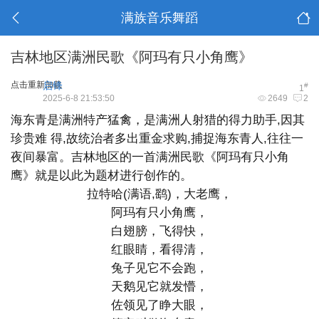
满族音乐舞蹈
吉林地区满洲民歌《阿玛有只小角鹰》
点击重新加载
启锋
#
1
2025-6-8 21:53:50
2649
2
海东青是满洲特产猛禽，是满洲人射猎的得力助手,因其
珍贵难 得,故统治者多出重金求购,捕捉海东青人,往往一
夜间暴富。吉林地区的一首满洲民歌《阿玛有只小角
鹰》就是以此为题材进行创作的。
拉特哈(满语,鹞)，大老鹰，
阿玛有只小角鹰，
白翅膀，飞得快，
红眼睛，看得清，
兔子见它不会跑，
天鹅见它就发懵，
佐领见了睁大眼，