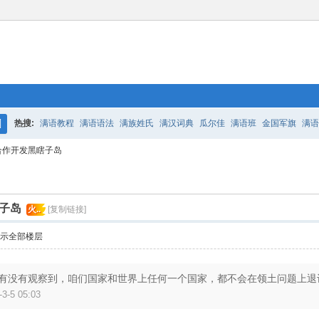
热搜:
满语教程
满语语法
满族姓氏
满汉词典
瓜尔佳
满语班
金国军旗
满语
搜
合作开发黑瞎子岛
百二老人语录
凤城
满汉词典
索
子岛
火..
[复制链接]
示全部楼层
有没有观察到，咱们国家和世界上任何一个国家，都不会在领土问题上退
3-5 05:03