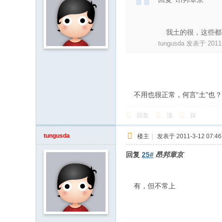
我土的很，这些都
tungusda 发表于 2011-
不用也很正常，何言“土”也？
回复
顶
踩
tungusda
楼主
|
发表于 2011-3-12 07:46
回复
25#
昂邦章京
有，但不常上