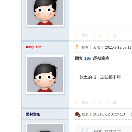
回复
顶
踩
tungusda
楼主
|
发表于 2011-3-12 07:11
回复
19#
昂邦章京
我土的很，这些都不用
回复
顶
踩
昂邦章京
发表于 2011-3-12 07:24:13
|
回复 昂邦章京