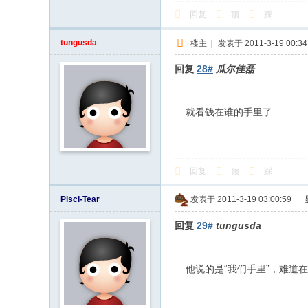
回复
顶
踩
tungusda
楼主
|
发表于 2011-3-19 00:34
回复
28#
瓜尔佳磊
就看钱在谁的手里了
回复
顶
踩
Pisci-Tear
发表于 2011-3-19 03:00:59
|
回复
29#
tungusda
他说的是“我们手里”，难道