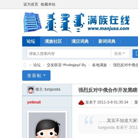
设为首页
收藏本站
论坛
满族社区
满汉词典
新词词典
搜索
»
论坛
›
交友联谊 ᡥᠠᠵᡳᠯᠠᠨᡩᡠᡵᡝ ᠪᠠ
›
各地满族
›
强烈反对中俄
满
发新帖
族
楼主:
tungusda
强烈反对中俄合作开发黑瞎
在
线
yelimali
发表于 2011-3-8 01:35:34
|
显
……其实不知道大家
tungusda 发表于 2011-