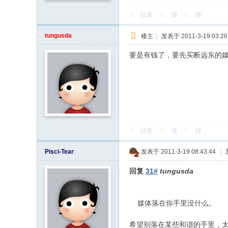
回复
顶
踩
tungusda
楼主
|
发表于 2011-3-19 03:26
要是有钱了，要先买断远东的
回复
顶
踩
Pisci-Tear
发表于 2011-3-19 08:43:44
|
回复
31#
tungusda
媒体落在你手里没什么。
希望别落在某些和谐的手里，