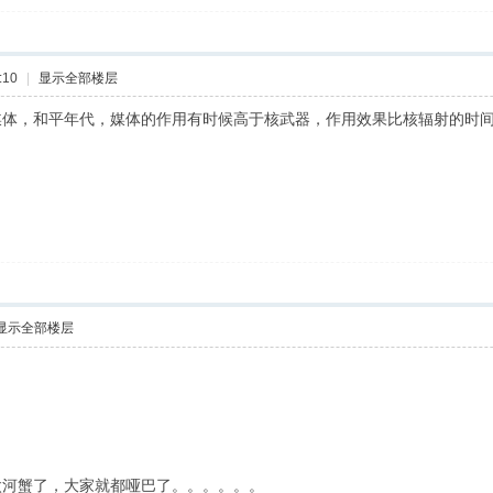
:10
|
显示全部楼层
媒体，和平年代，媒体的作用有时候高于核武器，作用效果比核辐射的时
显示全部楼层
太河蟹了，大家就都哑巴了。。。。。。