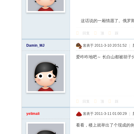
这话说的一厢情愿了。俄罗斯
回复
顶
踩
Damin_MJ
发表于 2011-3-10 20:51:52
|
爱咋咋地吧～ 长白山都被胡子
回复
顶
踩
yelimali
发表于 2011-3-11 01:00:29
|
看看，楼上就举出了个现成的