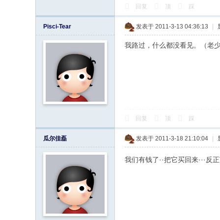
回复
顶
踩
Pisci-Tear
发表于 2011-3-13 04:36:13
|
我路过，什么都没看见。（老
回复
顶
踩
瓜尔佳磊
发表于 2011-3-18 21:10:04
|
我们有钱了··把它买回来···反