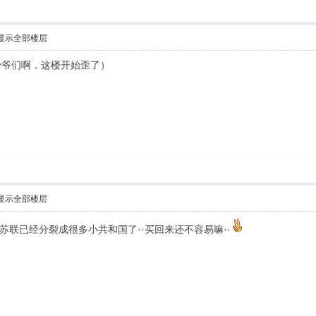
显示全部楼层
少爷们啊，这楼开始歪了）
显示全部楼层
正苏联已经分裂成很多小共和国了··买回来还不容易嘛··