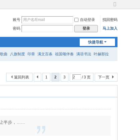
切
换
账号
自动登录
找回密码
到
宽
密码
马上加入
登录
版
快捷导航
歌曲
八旗制度
印章
满文百条
祖国颂伴奏
满语书法
叶赫那拉
返回列表
1
2
3
/ 3 页
下一页
让半步，……