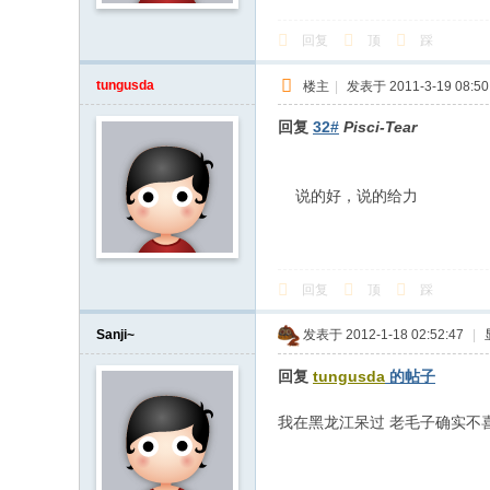
回复
顶
踩
tungusda
楼主
|
发表于 2011-3-19 08:50
回复
32#
Pisci-Tear
说的好，说的给力
回复
顶
踩
Sanji~
发表于 2012-1-18 02:52:47
|
回复
tungusda
的帖子
我在黑龙江呆过 老毛子确实不