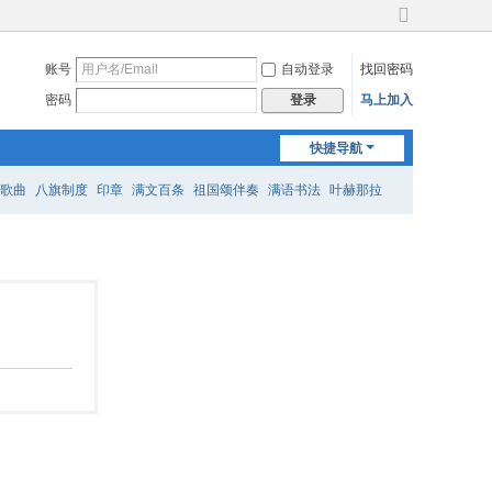
切
换
账号
自动登录
找回密码
到
宽
密码
马上加入
登录
版
快捷导航
歌曲
八旗制度
印章
满文百条
祖国颂伴奏
满语书法
叶赫那拉