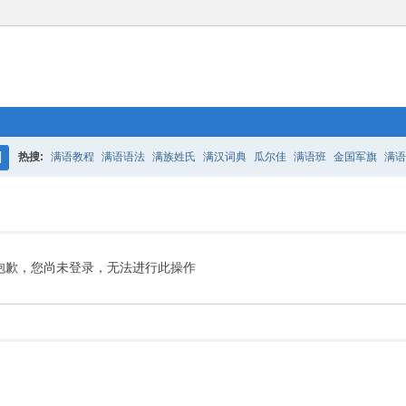
热搜:
满语教程
满语语法
满族姓氏
满汉词典
瓜尔佳
满语班
金国军旗
满语
搜
百二老人语录
凤城
满汉词典
索
抱歉，您尚未登录，无法进行此操作