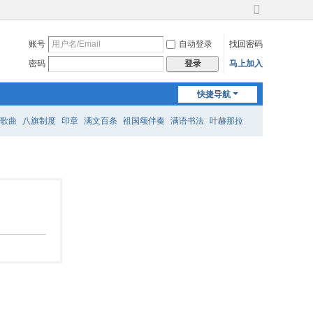
切
换
账号
自动登录
找回密码
到
宽
密码
马上加入
登录
版
快捷导航
歌曲
八旗制度
印章
满文百条
祖国颂伴奏
满语书法
叶赫那拉