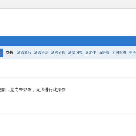
热搜:
满语教程
满语语法
满族姓氏
满汉词典
瓜尔佳
满语班
金国军旗
满语
搜
百二老人语录
凤城
满汉词典
索
抱歉，您尚未登录，无法进行此操作