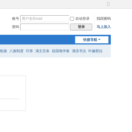
切
换
账号
自动登录
找回密码
到
宽
密码
马上加入
登录
版
快捷导航
歌曲
八旗制度
印章
满文百条
祖国颂伴奏
满语书法
叶赫那拉