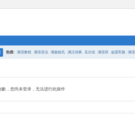
热搜:
满语教程
满语语法
满族姓氏
满汉词典
瓜尔佳
满语班
金国军旗
满语
搜
百二老人语录
凤城
满汉词典
索
抱歉，您尚未登录，无法进行此操作