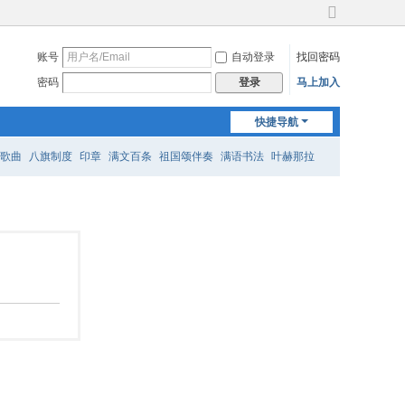
切
换
账号
自动登录
找回密码
到
宽
密码
马上加入
登录
版
快捷导航
歌曲
八旗制度
印章
满文百条
祖国颂伴奏
满语书法
叶赫那拉