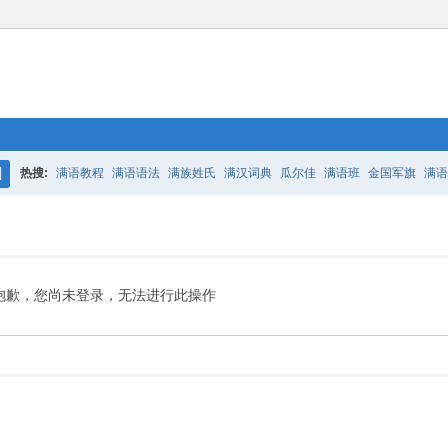
热搜:
满语教程
满语语法
满族姓氏
满汉词典
瓜尔佳
满语班
金国军旗
满语
搜
百二老人语录
凤城
满汉词典
索
抱歉，您尚未登录，无法进行此操作