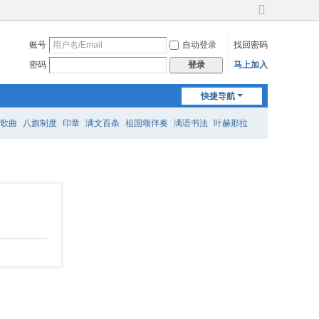
切
换
账号
自动登录
找回密码
到
宽
密码
马上加入
登录
版
快捷导航
歌曲
八旗制度
印章
满文百条
祖国颂伴奏
满语书法
叶赫那拉