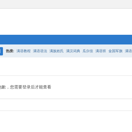
热搜:
满语教程
满语语法
满族姓氏
满汉词典
瓜尔佳
满语班
金国军旗
满语
搜
百二老人语录
凤城
满汉词典
索
抱歉，您需要登录后才能查看