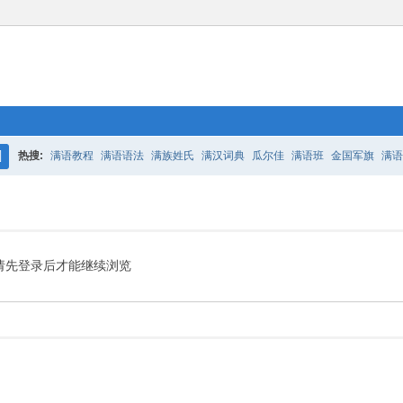
热搜:
满语教程
满语语法
满族姓氏
满汉词典
瓜尔佳
满语班
金国军旗
满语
搜
百二老人语录
凤城
满汉词典
索
请先登录后才能继续浏览