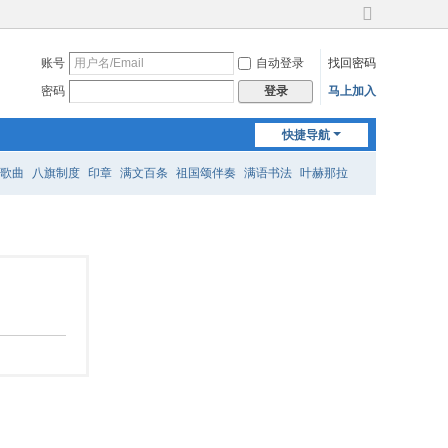
切
换
账号
自动登录
找回密码
到
宽
密码
马上加入
登录
版
快捷导航
歌曲
八旗制度
印章
满文百条
祖国颂伴奏
满语书法
叶赫那拉