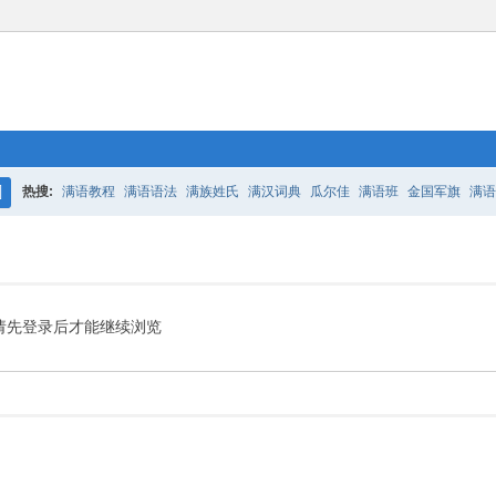
热搜:
满语教程
满语语法
满族姓氏
满汉词典
瓜尔佳
满语班
金国军旗
满语
搜
百二老人语录
凤城
满汉词典
索
请先登录后才能继续浏览