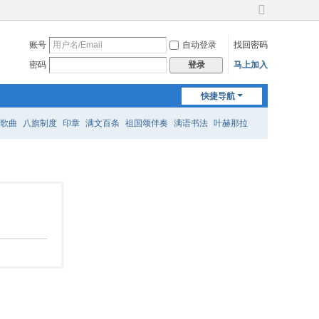
切
换
账号
自动登录
找回密码
到
宽
密码
马上加入
登录
版
快捷导航
歌曲
八旗制度
印章
满文百条
祖国颂伴奏
满语书法
叶赫那拉