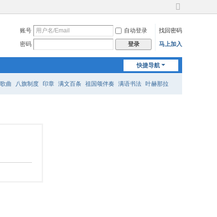
切
换
账号
自动登录
找回密码
到
宽
密码
马上加入
登录
版
快捷导航
歌曲
八旗制度
印章
满文百条
祖国颂伴奏
满语书法
叶赫那拉