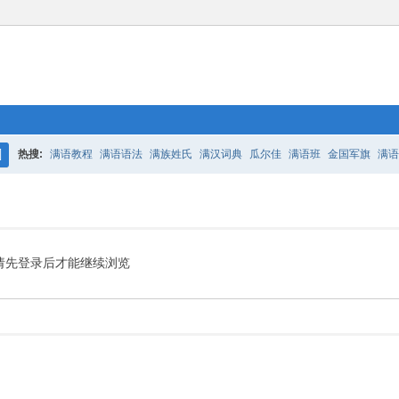
热搜:
满语教程
满语语法
满族姓氏
满汉词典
瓜尔佳
满语班
金国军旗
满语
搜
百二老人语录
凤城
满汉词典
索
请先登录后才能继续浏览