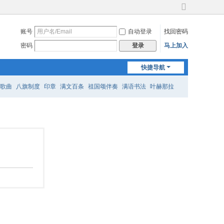
切
换
账号
自动登录
找回密码
到
宽
密码
马上加入
登录
版
快捷导航
歌曲
八旗制度
印章
满文百条
祖国颂伴奏
满语书法
叶赫那拉