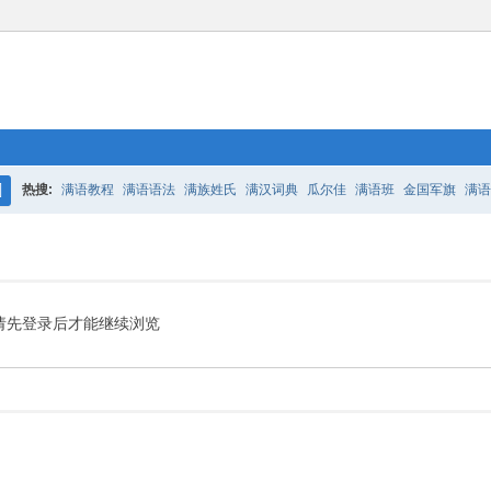
热搜:
满语教程
满语语法
满族姓氏
满汉词典
瓜尔佳
满语班
金国军旗
满语
搜
百二老人语录
凤城
满汉词典
索
请先登录后才能继续浏览