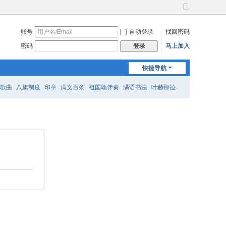
切
换
账号
自动登录
找回密码
到
宽
密码
马上加入
登录
版
快捷导航
歌曲
八旗制度
印章
满文百条
祖国颂伴奏
满语书法
叶赫那拉