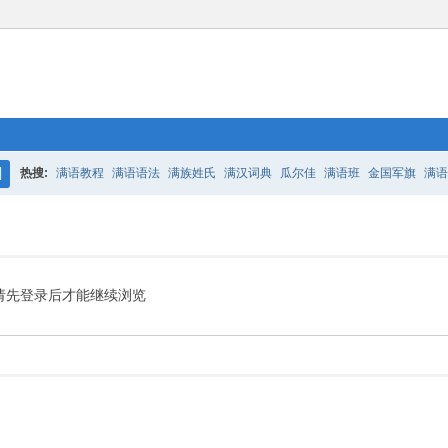
热搜:
满语教程
满语语法
满族姓氏
满汉词典
瓜尔佳
满语班
金国军旗
满语
搜
百二老人语录
凤城
满汉词典
索
请先登录后才能继续浏览