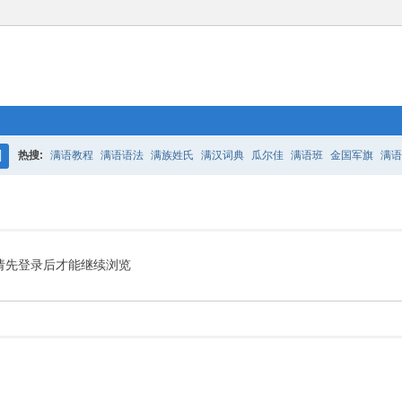
热搜:
满语教程
满语语法
满族姓氏
满汉词典
瓜尔佳
满语班
金国军旗
满语
搜
百二老人语录
凤城
满汉词典
索
请先登录后才能继续浏览