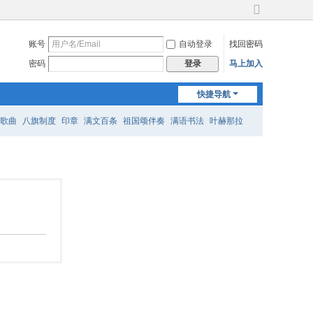
切
换
账号
自动登录
找回密码
到
宽
密码
马上加入
登录
版
快捷导航
歌曲
八旗制度
印章
满文百条
祖国颂伴奏
满语书法
叶赫那拉