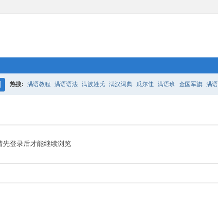
热搜:
满语教程
满语语法
满族姓氏
满汉词典
瓜尔佳
满语班
金国军旗
满语
搜
百二老人语录
凤城
满汉词典
索
请先登录后才能继续浏览