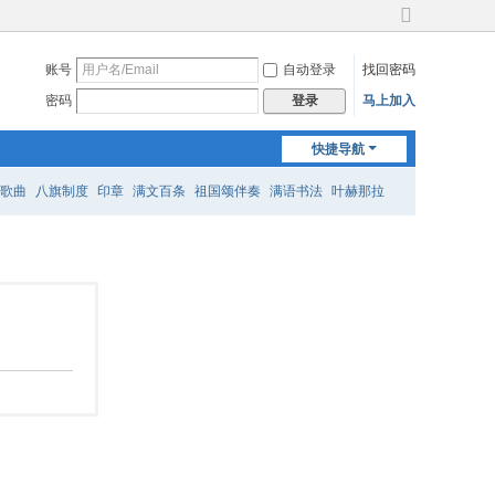
切
换
账号
自动登录
找回密码
到
宽
密码
马上加入
登录
版
快捷导航
歌曲
八旗制度
印章
满文百条
祖国颂伴奏
满语书法
叶赫那拉