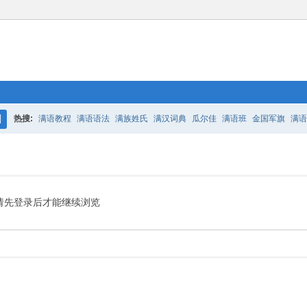
热搜:
满语教程
满语语法
满族姓氏
满汉词典
瓜尔佳
满语班
金国军旗
满语
搜
百二老人语录
凤城
满汉词典
索
请先登录后才能继续浏览