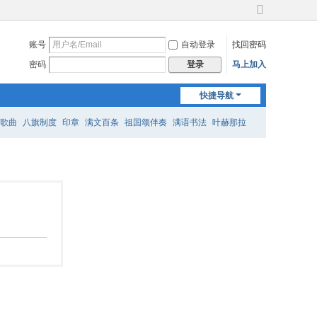
切
换
账号
自动登录
找回密码
到
宽
密码
马上加入
登录
版
快捷导航
歌曲
八旗制度
印章
满文百条
祖国颂伴奏
满语书法
叶赫那拉